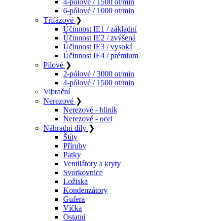
4-pólové / 1500 ot/min
6-pólové / 1000 ot/min
Třífázové
❯
Účinnost IE1 / základní
Účinnost IE2 / zvýšená
Účinnost IE3 / vysoká
Účinnost IE4 / prémium
Pilové
❯
2-pólové / 3000 ot/min
4-pólové / 1500 ot/min
Vibrační
Nerezové
❯
Nerezové - hliník
Nerezové - ocel
Náhradní díly
❯
Štíty
Příruby
Patky
Ventilátory a kryty
Svorkovnice
Ložiska
Kondenzátory
Gufera
Víčka
Ostatní