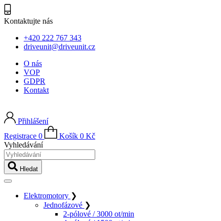
Kontaktujte nás
+420 222 767 343
driveunit@driveunit.cz
O nás
VOP
GDPR
Kontakt
Přihlášení
Registrace
0
Košík
0
Kč
Vyhledávání
Hledat
Elektromotory
❯
Jednofázové
❯
2-pólové / 3000 ot/min