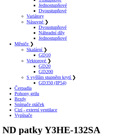
Jednostupňové
Dvoustupňové
Variátory
Násuvné
❯
Dvoustupňové
Náhradní díly
Jednostupňové
Měniče
❯
Skalární
❯
GD10
Vektorové
❯
GD20
GD200
S vyšším stupněm krytí
❯
GD350 (IP54)
Čerpadla
Pohony grilu
Brzdy
Snímače otáček
Cizí - externí ventilace
Vypínače
ND patky Y3HE-132SA