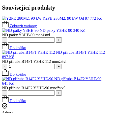
Související produkty
Y2PE-280M2, 90 kW
Od
97 772
Kč
Zobrazit varianty
ND patky Y3HE-90
340
Kč
ND patky Y3HE-90 množství
-
+
Do košíku
ND příruba B14F1 Y3HE-112
897
Kč
ND příruba B14F1 Y3HE-112 množství
-
+
Do košíku
ND příruba B14F2 Y3HE-90
641
Kč
ND příruba B14F2 Y3HE-90 množství
-
+
Do košíku
Adresa