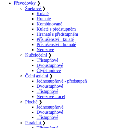
Převodovky
❯
Šnekové
❯
Kulaté
Hranaté
Kombinované
Kulaté s předstupněm
Hranaté s předstupněm
Příslušenství - kulaté
Příslušenství - hranaté
Nerezové
Kuželočelní
❯
Třístupňové
Dvoustupňové
Čtyřstupňové
Čelní axialní
❯
Jednostupňové - předstupeň
Dvoustupňové
Třístupňové
Nerezové - ocel
Ploché
❯
Jednostupňové
Dvoustupňové
Třístupňové
Paralelní
❯
Třístupňové