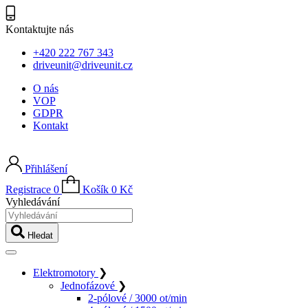
Kontaktujte nás
+420 222 767 343
driveunit@driveunit.cz
O nás
VOP
GDPR
Kontakt
Přihlášení
Registrace
0
Košík
0
Kč
Vyhledávání
Hledat
Elektromotory
❯
Jednofázové
❯
2-pólové / 3000 ot/min