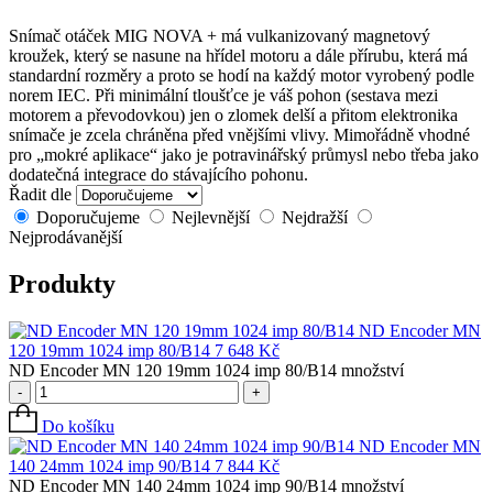
Snímač otáček MIG NOVA + má vulkanizovaný magnetový
kroužek, který se nasune na hřídel motoru a dále přírubu, která má
standardní rozměry a proto se hodí na každý motor vyrobený podle
norem IEC. Při minimální tloušťce je váš pohon (sestava mezi
motorem a převodovkou) jen o zlomek delší a přitom elektronika
snímače je zcela chráněna před vnějšími vlivy. Mimořádně vhodné
pro „mokré aplikace“ jako je potravinářský průmysl nebo třeba jako
dodatečná integrace do stávajícího pohonu.
Řadit dle
Doporučujeme
Nejlevnější
Nejdražší
Nejprodávanější
Produkty
ND Encoder MN
120 19mm 1024 imp 80/B14
7 648
Kč
ND Encoder MN 120 19mm 1024 imp 80/B14 množství
-
+
Do košíku
ND Encoder MN
140 24mm 1024 imp 90/B14
7 844
Kč
ND Encoder MN 140 24mm 1024 imp 90/B14 množství