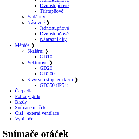
Dvoustupňové
Třístupňové
Variátory
Násuvné
❯
Jednostupňové
Dvoustupňové
Náhradní díly
Měniče
❯
Skalární
❯
GD10
Vektorové
❯
GD20
GD200
S vyšším stupněm krytí
❯
GD350 (IP54)
Čerpadla
Pohony grilu
Brzdy
Snímače otáček
Cizí - externí ventilace
Vypínače
Snímače otáček