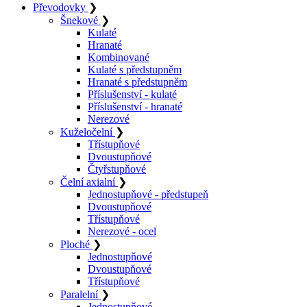
Převodovky
❯
Šnekové
❯
Kulaté
Hranaté
Kombinované
Kulaté s předstupněm
Hranaté s předstupněm
Příslušenství - kulaté
Příslušenství - hranaté
Nerezové
Kuželočelní
❯
Třístupňové
Dvoustupňové
Čtyřstupňové
Čelní axialní
❯
Jednostupňové - předstupeň
Dvoustupňové
Třístupňové
Nerezové - ocel
Ploché
❯
Jednostupňové
Dvoustupňové
Třístupňové
Paralelní
❯
Jednostupňové