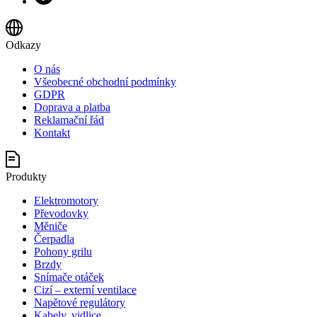
Odkazy
O nás
Všeobecné obchodní podmínky
GDPR
Doprava a platba
Reklamační řád
Kontakt
Produkty
Elektromotory
Převodovky
Měniče
Čerpadla
Pohony grilu
Brzdy
Snímače otáček
Cizí – externí ventilace
Napětové regulátory
Kabely, vidlice