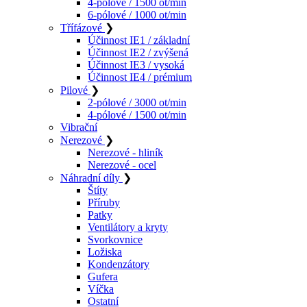
4-pólové / 1500 ot/min
6-pólové / 1000 ot/min
Třífázové
❯
Účinnost IE1 / základní
Účinnost IE2 / zvýšená
Účinnost IE3 / vysoká
Účinnost IE4 / prémium
Pilové
❯
2-pólové / 3000 ot/min
4-pólové / 1500 ot/min
Vibrační
Nerezové
❯
Nerezové - hliník
Nerezové - ocel
Náhradní díly
❯
Štíty
Příruby
Patky
Ventilátory a kryty
Svorkovnice
Ložiska
Kondenzátory
Gufera
Víčka
Ostatní