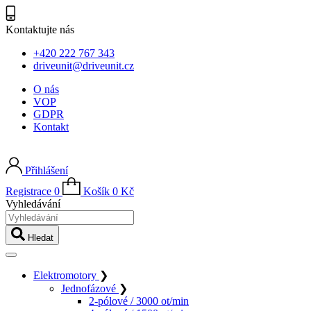
Kontaktujte nás
+420 222 767 343
driveunit@driveunit.cz
O nás
VOP
GDPR
Kontakt
Přihlášení
Registrace
0
Košík
0
Kč
Vyhledávání
Hledat
Elektromotory
❯
Jednofázové
❯
2-pólové / 3000 ot/min