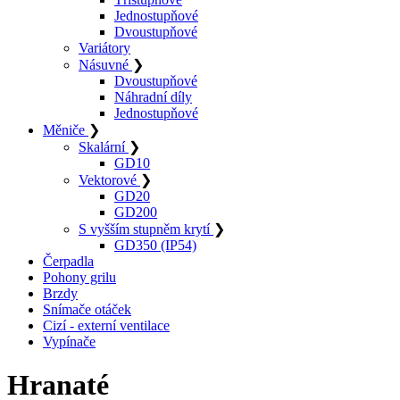
Jednostupňové
Dvoustupňové
Variátory
Násuvné
❯
Dvoustupňové
Náhradní díly
Jednostupňové
Měniče
❯
Skalární
❯
GD10
Vektorové
❯
GD20
GD200
S vyšším stupněm krytí
❯
GD350 (IP54)
Čerpadla
Pohony grilu
Brzdy
Snímače otáček
Cizí - externí ventilace
Vypínače
Hranaté