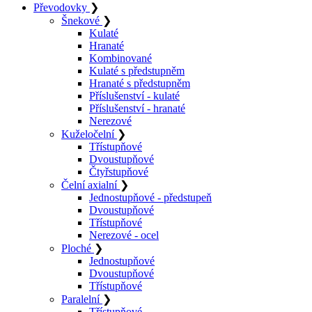
Převodovky
❯
Šnekové
❯
Kulaté
Hranaté
Kombinované
Kulaté s předstupněm
Hranaté s předstupněm
Příslušenství - kulaté
Příslušenství - hranaté
Nerezové
Kuželočelní
❯
Třístupňové
Dvoustupňové
Čtyřstupňové
Čelní axialní
❯
Jednostupňové - předstupeň
Dvoustupňové
Třístupňové
Nerezové - ocel
Ploché
❯
Jednostupňové
Dvoustupňové
Třístupňové
Paralelní
❯
Třístupňové