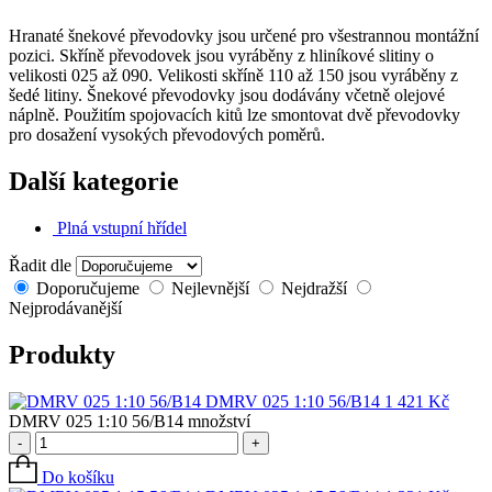
Hranaté šnekové převodovky jsou určené pro všestrannou montážní
pozici. Skříně převodovek jsou vyráběny z hliníkové slitiny o
velikosti 025 až 090. Velikosti skříně 110 až 150 jsou vyráběny z
šedé litiny. Šnekové převodovky jsou dodávány včetně olejové
náplně. Použitím spojovacích kitů lze smontovat dvě převodovky
pro dosažení vysokých převodových poměrů.
Další kategorie
Plná vstupní hřídel
Řadit dle
Doporučujeme
Nejlevnější
Nejdražší
Nejprodávanější
Produkty
DMRV 025 1:10 56/B14
1 421
Kč
DMRV 025 1:10 56/B14 množství
-
+
Do košíku