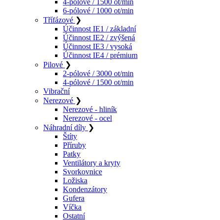
4-pólové / 1500 ot/min
6-pólové / 1000 ot/min
Třífázové
❯
Účinnost IE1 / základní
Účinnost IE2 / zvýšená
Účinnost IE3 / vysoká
Účinnost IE4 / prémium
Pilové
❯
2-pólové / 3000 ot/min
4-pólové / 1500 ot/min
Vibrační
Nerezové
❯
Nerezové - hliník
Nerezové - ocel
Náhradní díly
❯
Štíty
Příruby
Patky
Ventilátory a kryty
Svorkovnice
Ložiska
Kondenzátory
Gufera
Víčka
Ostatní