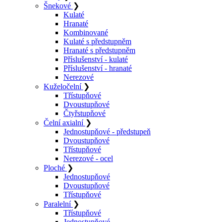
Šnekové
❯
Kulaté
Hranaté
Kombinované
Kulaté s předstupněm
Hranaté s předstupněm
Příslušenství - kulaté
Příslušenství - hranaté
Nerezové
Kuželočelní
❯
Třístupňové
Dvoustupňové
Čtyřstupňové
Čelní axialní
❯
Jednostupňové - předstupeň
Dvoustupňové
Třístupňové
Nerezové - ocel
Ploché
❯
Jednostupňové
Dvoustupňové
Třístupňové
Paralelní
❯
Třístupňové
Jednostupňové