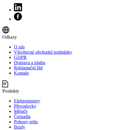
Odkazy
O nás
Všeobecné obchodní podmínky
GDPR
Doprava a platba
Reklamační řád
Kontakt
Produkty
Elektromotory
Převodovky
Měniče
Čerpadla
Pohony grilu
Brzdy