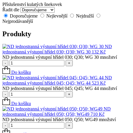
Příslušenství kulatých šnekovek
Řadit dle
Doporučujeme
Nejlevnější
Nejdražší
Nejprodávanější
Produkty
ND
jednostranná výstupní hřídel 030; Q30; WG 30
132
Kč
ND jednostranná výstupní hřídel 030; Q30; WG 30 množství
-
+
Do košíku
ND
jednostranná výstupní hřídel 045; Q45; WG 44
523
Kč
ND jednostranná výstupní hřídel 045; Q45; WG 44 množství
-
+
Do košíku
ND
jednostranná výstupní hřídel 050; Q50; WG49
710
Kč
ND jednostranná výstupní hřídel 050; Q50; WG49 množství
-
+