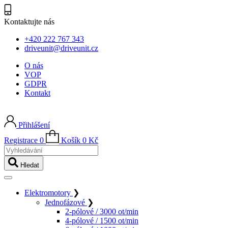
Kontaktujte nás
+420 222 767 343
driveunit@driveunit.cz
O nás
VOP
GDPR
Kontakt
Přihlášení
Registrace
0
Košík
0
Kč
Vyhledávání
Hledat
Elektromotory
❯
Jednofázové
❯
2-pólové / 3000 ot/min
4-pólové / 1500 ot/min