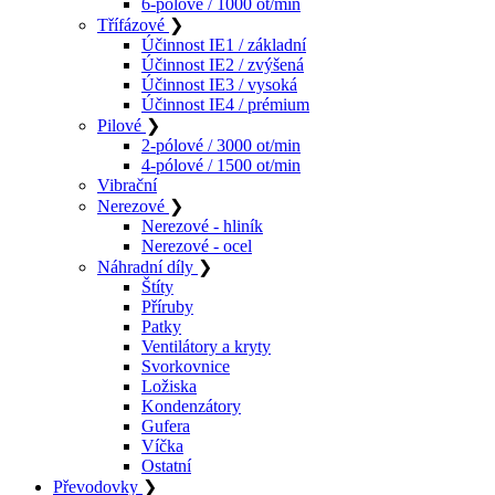
6-pólové / 1000 ot/min
Třífázové
❯
Účinnost IE1 / základní
Účinnost IE2 / zvýšená
Účinnost IE3 / vysoká
Účinnost IE4 / prémium
Pilové
❯
2-pólové / 3000 ot/min
4-pólové / 1500 ot/min
Vibrační
Nerezové
❯
Nerezové - hliník
Nerezové - ocel
Náhradní díly
❯
Štíty
Příruby
Patky
Ventilátory a kryty
Svorkovnice
Ložiska
Kondenzátory
Gufera
Víčka
Ostatní
Převodovky
❯