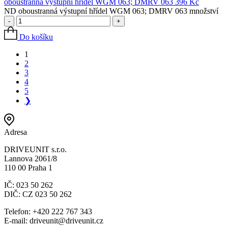
oboustranná výstupní hřídel WGM 063; DMRV 063
396
Kč
ND oboustranná výstupní hřídel WGM 063; DMRV 063 množství
-
+
Do košíku
1
2
3
4
5
❯
Adresa
DRIVEUNIT s.r.o.
Lannova 2061/8
110 00 Praha 1
IČ: 023 50 262
DIČ: CZ 023 50 262
Telefon: +420 222 767 343
E-mail: driveunit@driveunit.cz