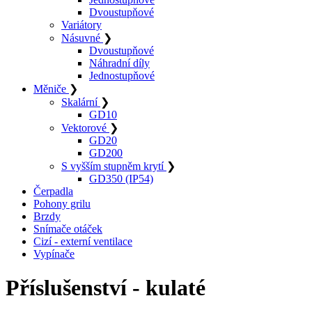
Dvoustupňové
Variátory
Násuvné
❯
Dvoustupňové
Náhradní díly
Jednostupňové
Měniče
❯
Skalární
❯
GD10
Vektorové
❯
GD20
GD200
S vyšším stupněm krytí
❯
GD350 (IP54)
Čerpadla
Pohony grilu
Brzdy
Snímače otáček
Cizí - externí ventilace
Vypínače
Příslušenství - kulaté