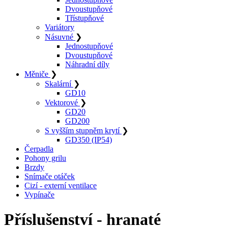
Dvoustupňové
Třístupňové
Variátory
Násuvné
❯
Jednostupňové
Dvoustupňové
Náhradní díly
Měniče
❯
Skalární
❯
GD10
Vektorové
❯
GD20
GD200
S vyšším stupněm krytí
❯
GD350 (IP54)
Čerpadla
Pohony grilu
Brzdy
Snímače otáček
Cizí - externí ventilace
Vypínače
Příslušenství - hranaté