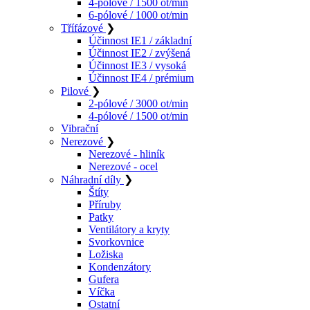
4-pólové / 1500 ot/min
6-pólové / 1000 ot/min
Třífázové
❯
Účinnost IE1 / základní
Účinnost IE2 / zvýšená
Účinnost IE3 / vysoká
Účinnost IE4 / prémium
Pilové
❯
2-pólové / 3000 ot/min
4-pólové / 1500 ot/min
Vibrační
Nerezové
❯
Nerezové - hliník
Nerezové - ocel
Náhradní díly
❯
Štíty
Příruby
Patky
Ventilátory a kryty
Svorkovnice
Ložiska
Kondenzátory
Gufera
Víčka
Ostatní