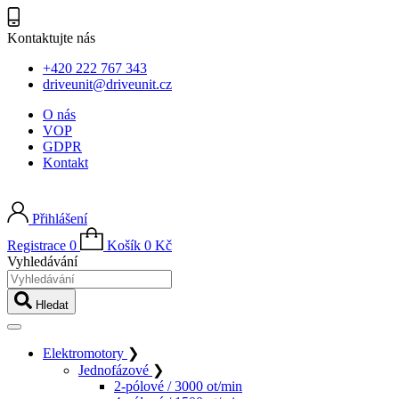
Kontaktujte nás
+420 222 767 343
driveunit@driveunit.cz
O nás
VOP
GDPR
Kontakt
Přihlášení
Registrace
0
Košík
0
Kč
Vyhledávání
Hledat
Elektromotory
❯
Jednofázové
❯
2-pólové / 3000 ot/min