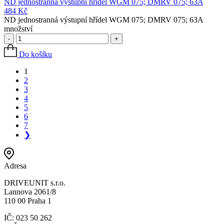
ND jednostranná výstupní hřídel WGM 075; DMRV 075; 63A
484
Kč
ND jednostranná výstupní hřídel WGM 075; DMRV 075; 63A
množství
-
+
Do košíku
1
2
3
4
5
6
7
❯
Adresa
DRIVEUNIT s.r.o.
Lannova 2061/8
110 00 Praha 1
IČ: 023 50 262