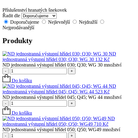
Příslušenství hranatých šnekovek
Řadit dle
Doporučujeme
Nejlevnější
Nejdražší
Nejprodávanější
Produkty
ND
jednostranná výstupní hřídel 030; Q30; WG 30
132
Kč
ND jednostranná výstupní hřídel 030; Q30; WG 30 množství
-
+
Do košíku
ND
jednostranná výstupní hřídel 045; Q45; WG 44
523
Kč
ND jednostranná výstupní hřídel 045; Q45; WG 44 množství
-
+
Do košíku
ND
jednostranná výstupní hřídel 050; Q50; WG49
710
Kč
ND jednostranná výstupní hřídel 050; Q50; WG49 množství
-
+