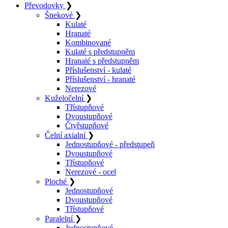
Převodovky
❯
Šnekové
❯
Kulaté
Hranaté
Kombinované
Kulaté s předstupněm
Hranaté s předstupněm
Příslušenství - kulaté
Příslušenství - hranaté
Nerezové
Kuželočelní
❯
Třístupňové
Dvoustupňové
Čtyřstupňové
Čelní axialní
❯
Jednostupňové - předstupeň
Dvoustupňové
Třístupňové
Nerezové - ocel
Ploché
❯
Jednostupňové
Dvoustupňové
Třístupňové
Paralelní
❯
Jednostupňové