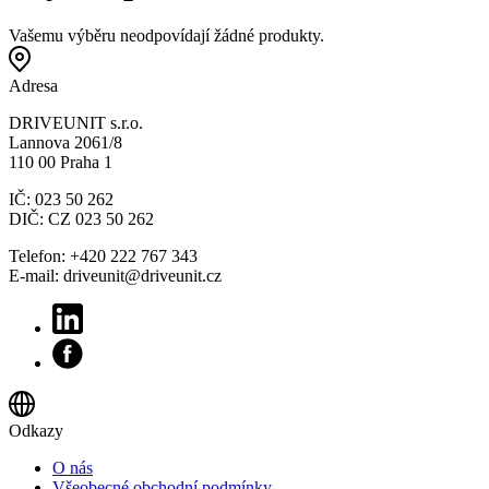
Vašemu výběru neodpovídají žádné produkty.
Adresa
DRIVEUNIT s.r.o.
Lannova 2061/8
110 00 Praha 1
IČ: 023 50 262
DIČ: CZ 023 50 262
Telefon: +420 222 767 343
E-mail: driveunit@driveunit.cz
Odkazy
O nás
Všeobecné obchodní podmínky