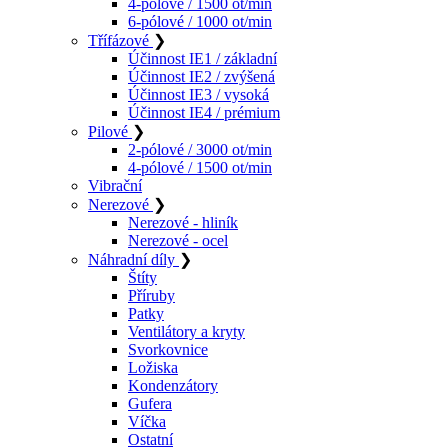
4-pólové / 1500 ot/min
6-pólové / 1000 ot/min
Třífázové
❯
Účinnost IE1 / základní
Účinnost IE2 / zvýšená
Účinnost IE3 / vysoká
Účinnost IE4 / prémium
Pilové
❯
2-pólové / 3000 ot/min
4-pólové / 1500 ot/min
Vibrační
Nerezové
❯
Nerezové - hliník
Nerezové - ocel
Náhradní díly
❯
Štíty
Příruby
Patky
Ventilátory a kryty
Svorkovnice
Ložiska
Kondenzátory
Gufera
Víčka
Ostatní