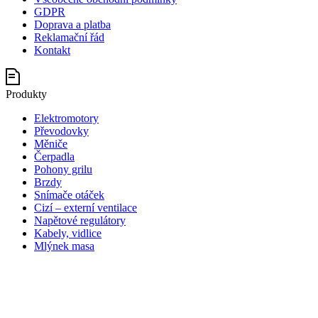
GDPR
Doprava a platba
Reklamační řád
Kontakt
Produkty
Elektromotory
Převodovky
Měniče
Čerpadla
Pohony grilu
Brzdy
Snímače otáček
Cizí – externí ventilace
Napětové regulátory
Kabely, vidlice
Mlýnek masa