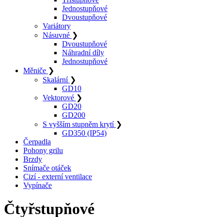
Jednostupňové
Dvoustupňové
Variátory
Násuvné
❯
Dvoustupňové
Náhradní díly
Jednostupňové
Měniče
❯
Skalární
❯
GD10
Vektorové
❯
GD20
GD200
S vyšším stupněm krytí
❯
GD350 (IP54)
Čerpadla
Pohony grilu
Brzdy
Snímače otáček
Cizí - externí ventilace
Vypínače
Čtyřstupňové