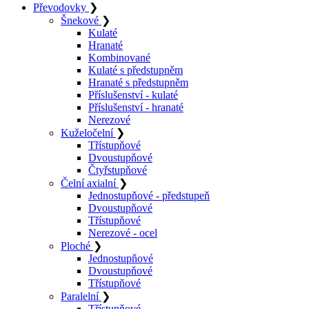
Převodovky
❯
Šnekové
❯
Kulaté
Hranaté
Kombinované
Kulaté s předstupněm
Hranaté s předstupněm
Příslušenství - kulaté
Příslušenství - hranaté
Nerezové
Kuželočelní
❯
Třístupňové
Dvoustupňové
Čtyřstupňové
Čelní axialní
❯
Jednostupňové - předstupeň
Dvoustupňové
Třístupňové
Nerezové - ocel
Ploché
❯
Jednostupňové
Dvoustupňové
Třístupňové
Paralelní
❯
Třístupňové