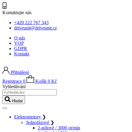
Kontaktujte nás
+420 222 767 343
driveunit@driveunit.cz
O nás
VOP
GDPR
Kontakt
Přihlášení
Registrace
0
Košík
0
Kč
Vyhledávání
Hledat
Elektromotory
❯
Jednofázové
❯
2-pólové / 3000 ot/min