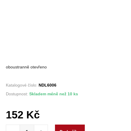
oboustranně otevřeno
Katalogové číslo:
NDL6006
Dostupnost:
Skladem méně než 10 ks
152
Kč
ND ložisko 6006 AEC množství