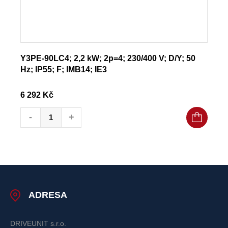
Y3PE-90LC4; 2,2 kW; 2p=4; 230/400 V; D/Y; 50
Hz; IP55; F; IMB14; IE3
6 292
Kč
Y3PE-90LC4; 2,2 kW; 2p=4; 230/400 V; D/Y; 50 Hz; IP55; F; IMB
-
+
ADRESA
DRIVEUNIT s.r.o.