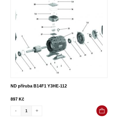
ND příruba B14F1 Y3HE-112
897
Kč
ND příruba B14F1 Y3HE-112 množství
-
+