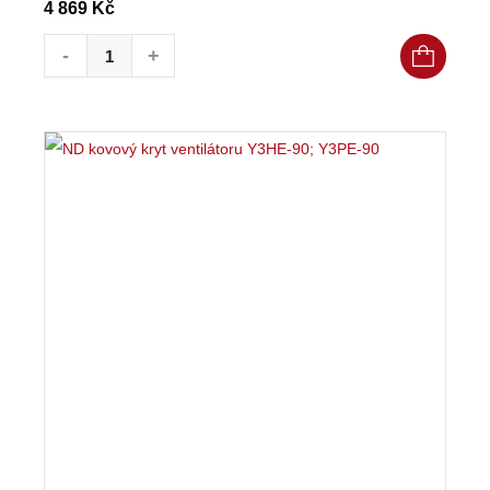
4 869
Kč
Brzda BFK457-08-compact; 8 Nm; 205V DC; množství
-
+