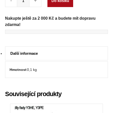
-
+
Do košíku
Nakupte ještě za
2 000
Kč
a budete mít dopravu
zdarma!
Informace o produktu
Další informace
Další informace
Hmotnost
0,1 kg
Související produkty