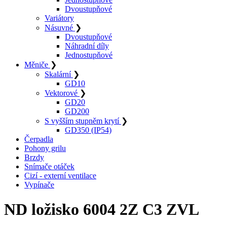
Dvoustupňové
Variátory
Násuvné
❯
Dvoustupňové
Náhradní díly
Jednostupňové
Měniče
❯
Skalární
❯
GD10
Vektorové
❯
GD20
GD200
S vyšším stupněm krytí
❯
GD350 (IP54)
Čerpadla
Pohony grilu
Brzdy
Snímače otáček
Cizí - externí ventilace
Vypínače
ND ložisko 6004 2Z C3 ZVL