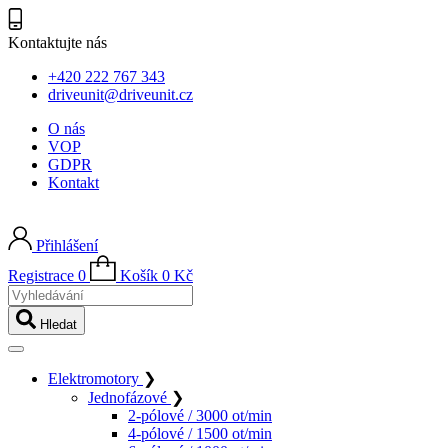
Kontaktujte nás
+420 222 767 343
driveunit@driveunit.cz
O nás
VOP
GDPR
Kontakt
Přihlášení
Registrace
0
Košík
0
Kč
Vyhledávání
Hledat
Elektromotory
❯
Jednofázové
❯
2-pólové / 3000 ot/min
4-pólové / 1500 ot/min