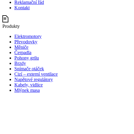
Reklamační řád
Kontakt
Produkty
Elektromotory
Převodovky
Měniče
Čerpadla
Pohony grilu
Brzdy
Snímače otáček
Cizí – externí ventilace
Napětové regulátory
Kabely, vidlice
Mlýnek masa