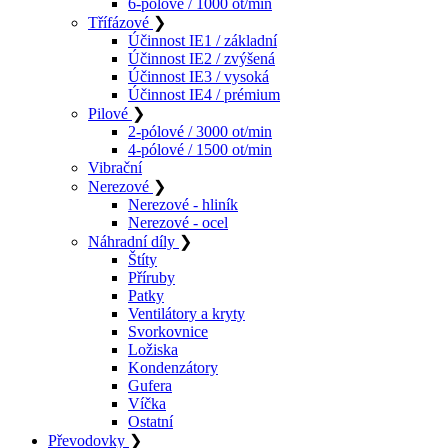
6-pólové / 1000 ot/min
Třífázové
❯
Účinnost IE1 / základní
Účinnost IE2 / zvýšená
Účinnost IE3 / vysoká
Účinnost IE4 / prémium
Pilové
❯
2-pólové / 3000 ot/min
4-pólové / 1500 ot/min
Vibrační
Nerezové
❯
Nerezové - hliník
Nerezové - ocel
Náhradní díly
❯
Štíty
Příruby
Patky
Ventilátory a kryty
Svorkovnice
Ložiska
Kondenzátory
Gufera
Víčka
Ostatní
Převodovky
❯