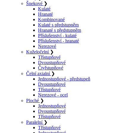
Šnekové
❯
Kulaté
Hranaté
Kombinované
Kulaté s předstupněm
Hranaté s předstupněm
Příslušenství - kulaté
Příslušenství - hranaté
Nerezové
Kuželočelní
❯
Třístupňové
Dvoustupňové
Čtyřstupňové
Čelní axialní
❯
Jednostupňové - předstupeň
Dvoustupňové
Třístupňové
Nerezové - ocel
Ploché
❯
Jednostupňové
Dvoustupňové
Třístupňové
Paralelní
❯
Třístupňové
Jednostupňové