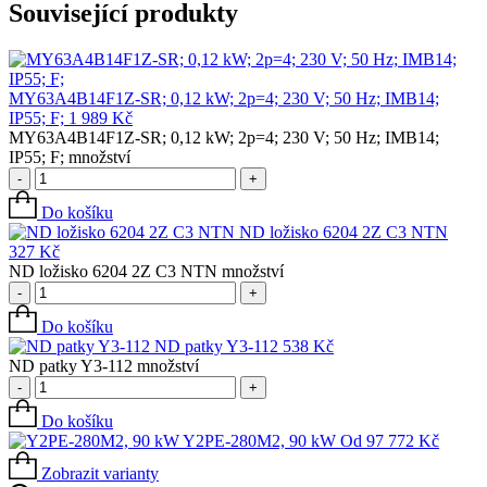
Související produkty
MY63A4B14F1Z-SR; 0,12 kW; 2p=4; 230 V; 50 Hz; IMB14;
IP55; F;
1 989
Kč
MY63A4B14F1Z-SR; 0,12 kW; 2p=4; 230 V; 50 Hz; IMB14;
IP55; F; množství
-
+
Do košíku
ND ložisko 6204 2Z C3 NTN
327
Kč
ND ložisko 6204 2Z C3 NTN množství
-
+
Do košíku
ND patky Y3-112
538
Kč
ND patky Y3-112 množství
-
+
Do košíku
Y2PE-280M2, 90 kW
Od
97 772
Kč
Zobrazit varianty