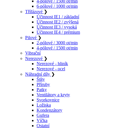
4-pólové / 1500 ot/min
6-pólové / 1000 ot/min
Třífázové
❯
Účinnost IE1 / základní
Účinnost IE2 / zvýšená
Účinnost IE3 / vysoká
Účinnost IE4 / prémium
Pilové
❯
2-pólové / 3000 ot/min
4-pólové / 1500 ot/min
Vibrační
Nerezové
❯
Nerezové - hliník
Nerezové - ocel
Náhradní díly
❯
Štíty
Příruby
Patky
Ventilátory a kryty
Svorkovnice
Ložiska
Kondenzátory
Gufera
Víčka
Ostatní