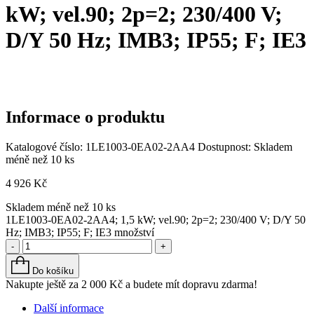
kW; vel.90; 2p=2; 230/400 V;
D/Y 50 Hz; IMB3; IP55; F; IE3
Informace o produktu
Katalogové číslo:
1LE1003-0EA02-2AA4
Dostupnost:
Skladem
méně než 10 ks
4 926
Kč
Skladem méně než 10 ks
1LE1003-0EA02-2AA4; 1,5 kW; vel.90; 2p=2; 230/400 V; D/Y 50
Hz; IMB3; IP55; F; IE3 množství
-
+
Do košíku
Nakupte ještě za
2 000
Kč
a budete mít dopravu zdarma!
Další informace