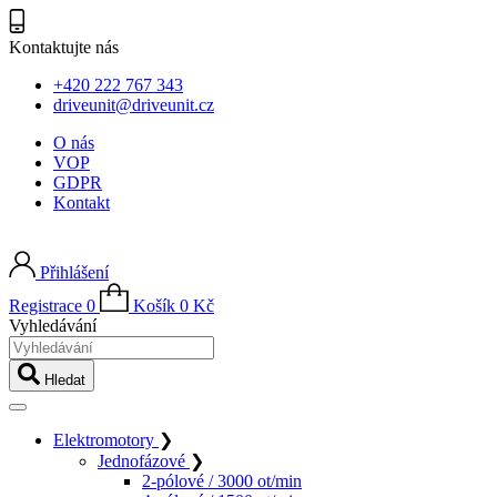
Kontaktujte nás
+420 222 767 343
driveunit@driveunit.cz
O nás
VOP
GDPR
Kontakt
Přihlášení
Registrace
0
Košík
0
Kč
Vyhledávání
Hledat
Elektromotory
❯
Jednofázové
❯
2-pólové / 3000 ot/min