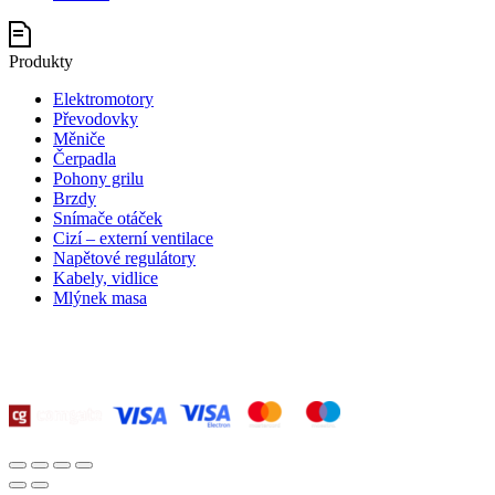
Produkty
Elektromotory
Převodovky
Měniče
Čerpadla
Pohony grilu
Brzdy
Snímače otáček
Cizí – externí ventilace
Napětové regulátory
Kabely, vidlice
Mlýnek masa