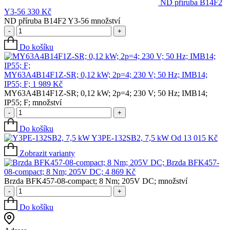
ND příruba B14F2
Y3-56
330
Kč
ND příruba B14F2 Y3-56 množství
-
+
Do košíku
MY63A4B14F1Z-SR; 0,12 kW; 2p=4; 230 V; 50 Hz; IMB14;
IP55; F;
1 989
Kč
MY63A4B14F1Z-SR; 0,12 kW; 2p=4; 230 V; 50 Hz; IMB14;
IP55; F; množství
-
+
Do košíku
Y3PE-132SB2, 7,5 kW
Od
13 015
Kč
Zobrazit varianty
Brzda BFK457-
08-compact; 8 Nm; 205V DC;
4 869
Kč
Brzda BFK457-08-compact; 8 Nm; 205V DC; množství
-
+
Do košíku