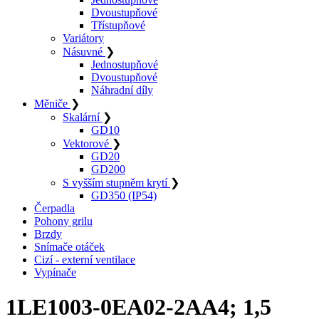
Dvoustupňové
Třístupňové
Variátory
Násuvné
❯
Jednostupňové
Dvoustupňové
Náhradní díly
Měniče
❯
Skalární
❯
GD10
Vektorové
❯
GD20
GD200
S vyšším stupněm krytí
❯
GD350 (IP54)
Čerpadla
Pohony grilu
Brzdy
Snímače otáček
Cizí - externí ventilace
Vypínače
1LE1003-0EA02-2AA4; 1,5