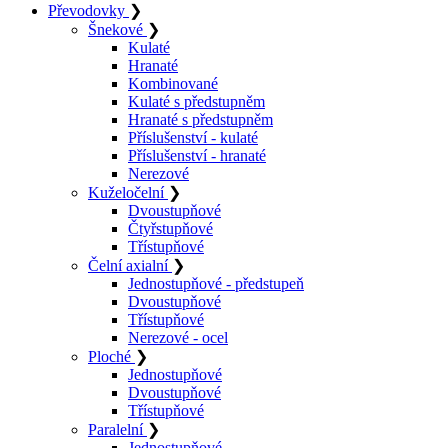
Převodovky
❯
Šnekové
❯
Kulaté
Hranaté
Kombinované
Kulaté s předstupněm
Hranaté s předstupněm
Příslušenství - kulaté
Příslušenství - hranaté
Nerezové
Kuželočelní
❯
Dvoustupňové
Čtyřstupňové
Třístupňové
Čelní axialní
❯
Jednostupňové - předstupeň
Dvoustupňové
Třístupňové
Nerezové - ocel
Ploché
❯
Jednostupňové
Dvoustupňové
Třístupňové
Paralelní
❯
Jednostupňové