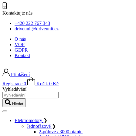
Kontaktujte nás
+420 222 767 343
driveunit@driveunit.cz
O nás
VOP
GDPR
Kontakt
Přihlášení
Registrace
0
Košík
0
Kč
Vyhledávání
Hledat
Elektromotory
❯
Jednofázové
❯
2-pólové / 3000 ot/min