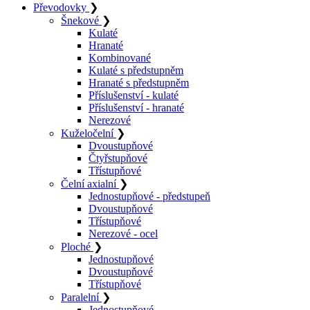
Převodovky
❯
Šnekové
❯
Kulaté
Hranaté
Kombinované
Kulaté s předstupněm
Hranaté s předstupněm
Příslušenství - kulaté
Příslušenství - hranaté
Nerezové
Kuželočelní
❯
Dvoustupňové
Čtyřstupňové
Třístupňové
Čelní axialní
❯
Jednostupňové - předstupeň
Dvoustupňové
Třístupňové
Nerezové - ocel
Ploché
❯
Jednostupňové
Dvoustupňové
Třístupňové
Paralelní
❯
Jednostupňové