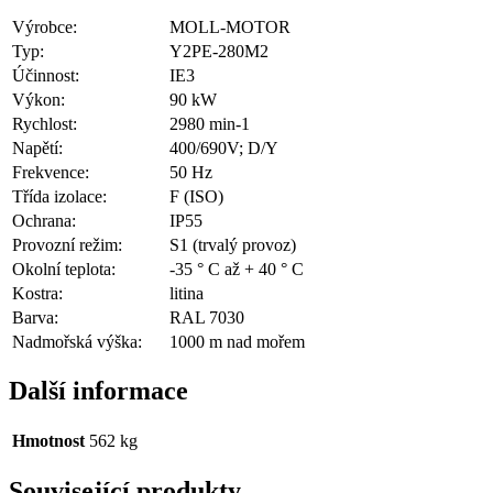
Výrobce:
MOLL-MOTOR
Typ:
Y2PE-280M2
Účinnost:
IE3
Výkon:
90 kW
Rychlost:
2980 min-1
Napětí:
400/690V; D/Y
Frekvence:
50 Hz
Třída izolace:
F (ISO)
Ochrana:
IP55
Provozní režim:
S1 (trvalý provoz)
Okolní teplota:
-35 ° C až + 40 ° C
Kostra:
litina
Barva:
RAL 7030
Nadmořská výška:
1000 m nad mořem
Další informace
Hmotnost
562 kg
Související produkty