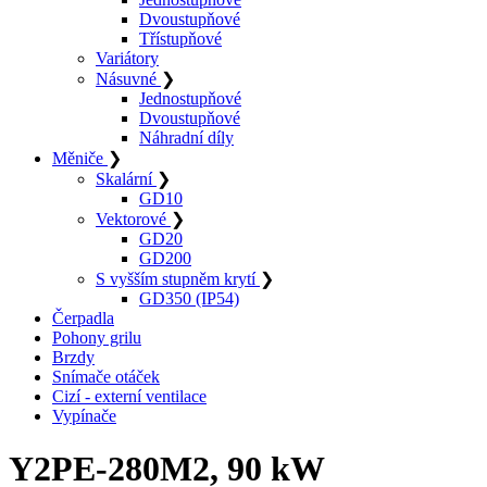
Dvoustupňové
Třístupňové
Variátory
Násuvné
❯
Jednostupňové
Dvoustupňové
Náhradní díly
Měniče
❯
Skalární
❯
GD10
Vektorové
❯
GD20
GD200
S vyšším stupněm krytí
❯
GD350 (IP54)
Čerpadla
Pohony grilu
Brzdy
Snímače otáček
Cizí - externí ventilace
Vypínače
Y2PE-280M2, 90 kW