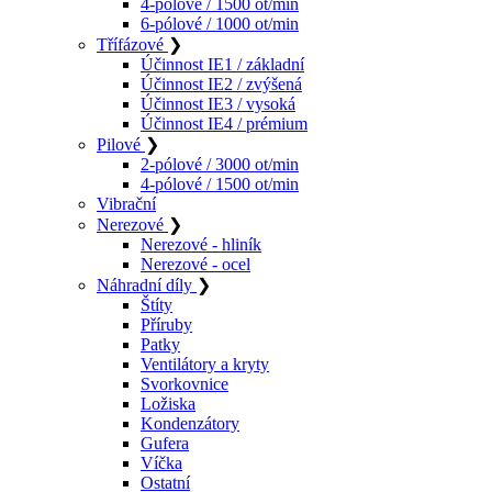
4-pólové / 1500 ot/min
6-pólové / 1000 ot/min
Třífázové
❯
Účinnost IE1 / základní
Účinnost IE2 / zvýšená
Účinnost IE3 / vysoká
Účinnost IE4 / prémium
Pilové
❯
2-pólové / 3000 ot/min
4-pólové / 1500 ot/min
Vibrační
Nerezové
❯
Nerezové - hliník
Nerezové - ocel
Náhradní díly
❯
Štíty
Příruby
Patky
Ventilátory a kryty
Svorkovnice
Ložiska
Kondenzátory
Gufera
Víčka
Ostatní