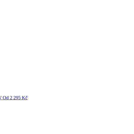
W
Od
2 295
Kč