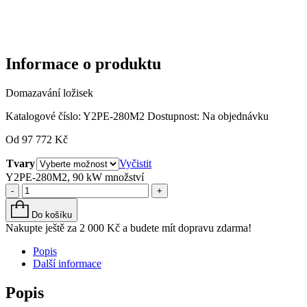
Informace o produktu
Domazavání ložisek
Katalogové číslo:
Y2PE-280M2
Dostupnost:
Na objednávku
Od
97 772
Kč
Tvary
Vyčistit
Y2PE-280M2, 90 kW množství
-
+
Do košíku
Nakupte ještě za
2 000
Kč
a budete mít dopravu zdarma!
Popis
Další informace
Popis