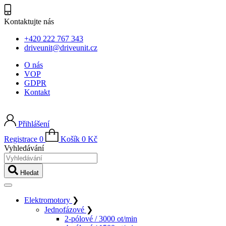
Kontaktujte nás
+420 222 767 343
driveunit@driveunit.cz
O nás
VOP
GDPR
Kontakt
Přihlášení
Registrace
0
Košík
0
Kč
Vyhledávání
Hledat
Elektromotory
❯
Jednofázové
❯
2-pólové / 3000 ot/min