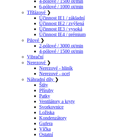
4-pólové / 1500 ot/min
6-pólové / 1000 ot/min
Třífázové
❯
Účinnost IE1 / základní
Účinnost IE2 / zvýšená
Účinnost IE3 / vysoká
Účinnost IE4 / prémium
Pilové
❯
2-pólové / 3000 ot/min
4-pólové / 1500 ot/min
Vibrační
Nerezové
❯
Nerezové - hliník
Nerezové - ocel
Náhradní díly
❯
Štíty
Příruby
Patky
Ventilátory a kryty
Svorkovnice
Ložiska
Kondenzátory
Gufera
Víčka
Ostatní