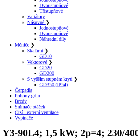
Dvoustupňové
Třístupňové
Variátory
Násuvné
❯
Jednostupňové
Dvoustupňové
Náhradní díly
Měniče
❯
Skalární
❯
GD10
Vektorové
❯
GD20
GD200
S vyšším stupněm krytí
❯
GD350 (IP54)
Čerpadla
Pohony grilu
Brzdy
Snímače otáček
Cizí - externí ventilace
Vypínače
Y3-90L4; 1,5 kW; 2p=4; 230/40