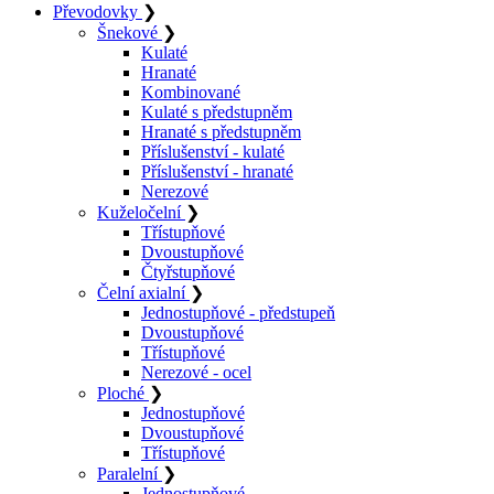
Převodovky
❯
Šnekové
❯
Kulaté
Hranaté
Kombinované
Kulaté s předstupněm
Hranaté s předstupněm
Příslušenství - kulaté
Příslušenství - hranaté
Nerezové
Kuželočelní
❯
Třístupňové
Dvoustupňové
Čtyřstupňové
Čelní axialní
❯
Jednostupňové - předstupeň
Dvoustupňové
Třístupňové
Nerezové - ocel
Ploché
❯
Jednostupňové
Dvoustupňové
Třístupňové
Paralelní
❯
Jednostupňové