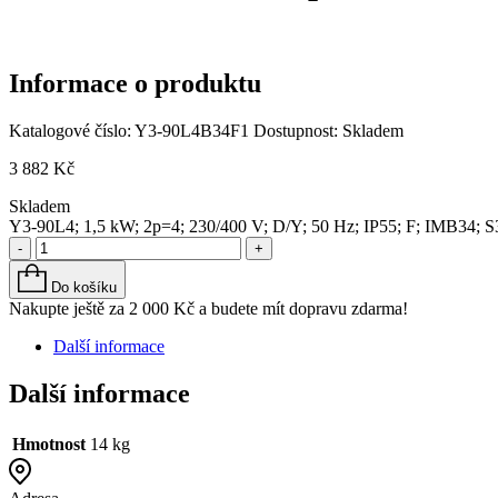
Informace o produktu
Katalogové číslo:
Y3-90L4B34F1
Dostupnost:
Skladem
3 882
Kč
Skladem
Y3-90L4; 1,5 kW; 2p=4; 230/400 V; D/Y; 50 Hz; IP55; F; IMB34; 
-
+
Do košíku
Nakupte ještě za
2 000
Kč
a budete mít dopravu zdarma!
Další informace
Další informace
Hmotnost
14 kg