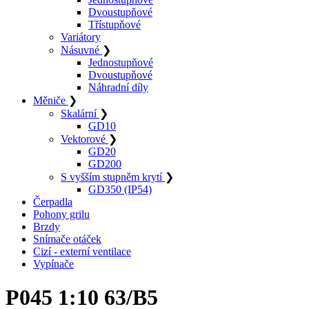
Dvoustupňové
Třístupňové
Variátory
Násuvné
❯
Jednostupňové
Dvoustupňové
Náhradní díly
Měniče
❯
Skalární
❯
GD10
Vektorové
❯
GD20
GD200
S vyšším stupněm krytí
❯
GD350 (IP54)
Čerpadla
Pohony grilu
Brzdy
Snímače otáček
Cizí - externí ventilace
Vypínače
P045 1:10 63/B5