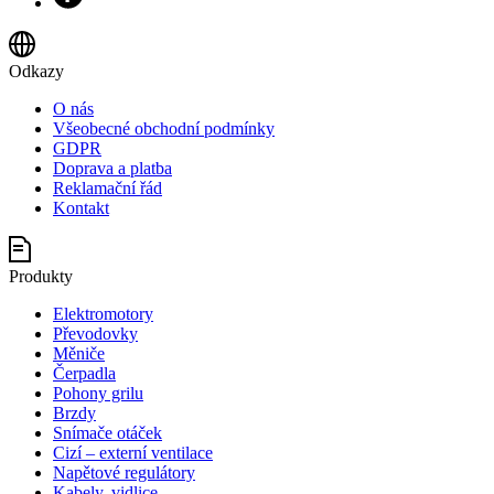
Odkazy
O nás
Všeobecné obchodní podmínky
GDPR
Doprava a platba
Reklamační řád
Kontakt
Produkty
Elektromotory
Převodovky
Měniče
Čerpadla
Pohony grilu
Brzdy
Snímače otáček
Cizí – externí ventilace
Napětové regulátory
Kabely, vidlice