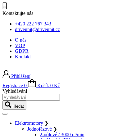
Kontaktujte nás
+420 222 767 343
driveunit@driveunit.cz
O nás
VOP
GDPR
Kontakt
Přihlášení
Registrace
0
Košík
0
Kč
Vyhledávání
Hledat
Elektromotory
❯
Jednofázové
❯
2-pólové / 3000 ot/min