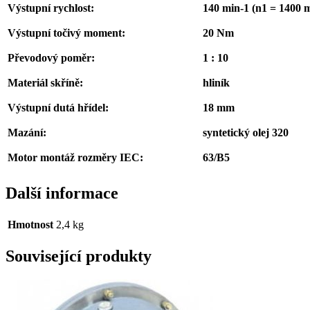
Výstupní rychlost:
140 min-1 (n1 = 1400 m
Výstupní točivý moment:
20 Nm
Převodový poměr:
1 : 10
Materiál skříně:
hliník
Výstupní dutá hřídel:
18 mm
Mazání:
syntetický olej 320
Motor montáž rozměry IEC:
63/B5
Další informace
Hmotnost
2,4 kg
Související produkty