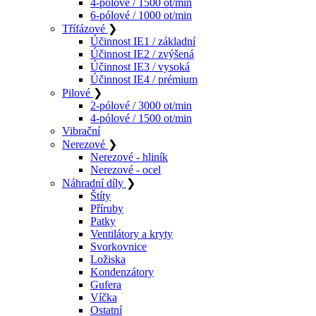
4-pólové / 1500 ot/min
6-pólové / 1000 ot/min
Třífázové
❯
Účinnost IE1 / základní
Účinnost IE2 / zvýšená
Účinnost IE3 / vysoká
Účinnost IE4 / prémium
Pilové
❯
2-pólové / 3000 ot/min
4-pólové / 1500 ot/min
Vibrační
Nerezové
❯
Nerezové - hliník
Nerezové - ocel
Náhradní díly
❯
Štíty
Příruby
Patky
Ventilátory a kryty
Svorkovnice
Ložiska
Kondenzátory
Gufera
Víčka
Ostatní