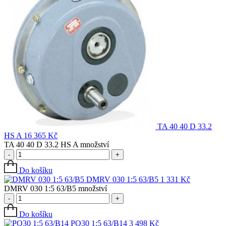
TA 40 40 D 33.2
HS A
16 365
Kč
TA 40 40 D 33.2 HS A množství
-
+
Do košíku
DMRV 030 1:5 63/B5
1 331
Kč
DMRV 030 1:5 63/B5 množství
-
+
Do košíku
PQ30 1:5 63/B14
3 498
Kč