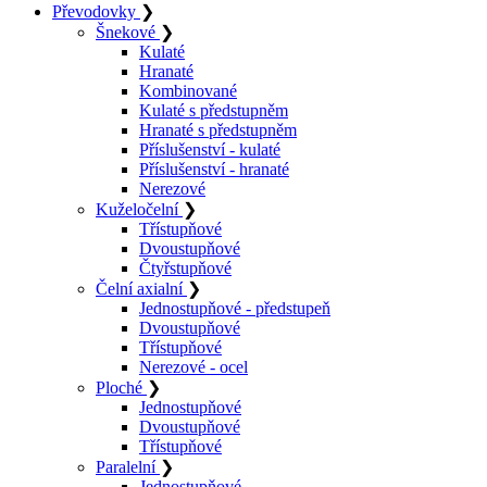
Převodovky
❯
Šnekové
❯
Kulaté
Hranaté
Kombinované
Kulaté s předstupněm
Hranaté s předstupněm
Příslušenství - kulaté
Příslušenství - hranaté
Nerezové
Kuželočelní
❯
Třístupňové
Dvoustupňové
Čtyřstupňové
Čelní axialní
❯
Jednostupňové - předstupeň
Dvoustupňové
Třístupňové
Nerezové - ocel
Ploché
❯
Jednostupňové
Dvoustupňové
Třístupňové
Paralelní
❯
Jednostupňové