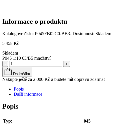
Informace o produktu
Katalogové číslo:
P045FB02C0-BB3-
Dostupnost:
Skladem
5 458
Kč
Skladem
P045 1:10 63/B5 množství
-
+
Do košíku
Nakupte ještě za
2 000
Kč
a budete mít dopravu zdarma!
Popis
Další informace
Popis
Typ:
045