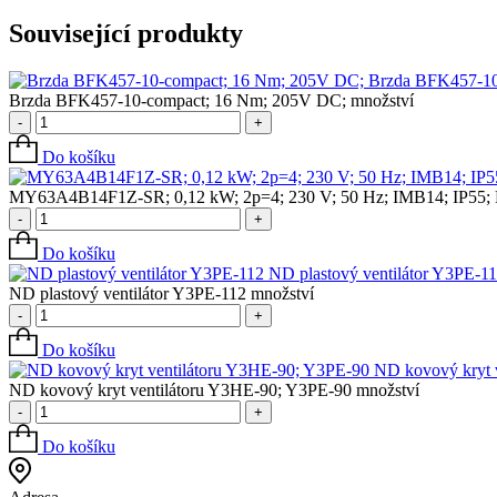
Související produkty
Brzda BFK457-10
Brzda BFK457-10-compact; 16 Nm; 205V DC; množství
-
+
Do košíku
MY63A4B14F1Z-SR; 0,12 kW; 2p=4; 230 V; 50 Hz; IMB14; IP55; F
-
+
Do košíku
ND plastový ventilátor Y3PE-1
ND plastový ventilátor Y3PE-112 množství
-
+
Do košíku
ND kovový kryt 
ND kovový kryt ventilátoru Y3HE-90; Y3PE-90 množství
-
+
Do košíku