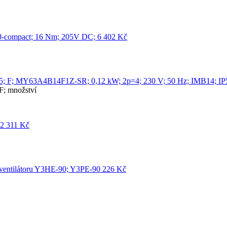
-compact; 16 Nm; 205V DC;
6 402
Kč
MY63A4B14F1Z-SR; 0,12 kW; 2p=4; 230 V; 50 Hz; IMB14; IP5
; množství
12
311
Kč
ventilátoru Y3HE-90; Y3PE-90
226
Kč