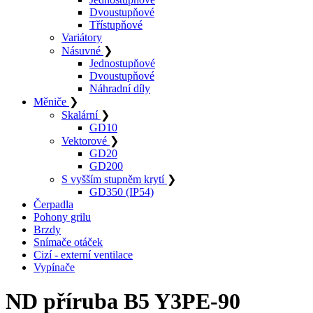
Dvoustupňové
Třístupňové
Variátory
Násuvné
❯
Jednostupňové
Dvoustupňové
Náhradní díly
Měniče
❯
Skalární
❯
GD10
Vektorové
❯
GD20
GD200
S vyšším stupněm krytí
❯
GD350 (IP54)
Čerpadla
Pohony grilu
Brzdy
Snímače otáček
Cizí - externí ventilace
Vypínače
ND příruba B5 Y3PE-90