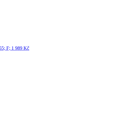
5; F;
1 989
Kč