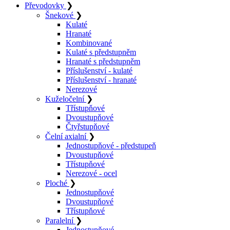
Převodovky
❯
Šnekové
❯
Kulaté
Hranaté
Kombinované
Kulaté s předstupněm
Hranaté s předstupněm
Příslušenství - kulaté
Příslušenství - hranaté
Nerezové
Kuželočelní
❯
Třístupňové
Dvoustupňové
Čtyřstupňové
Čelní axialní
❯
Jednostupňové - předstupeň
Dvoustupňové
Třístupňové
Nerezové - ocel
Ploché
❯
Jednostupňové
Dvoustupňové
Třístupňové
Paralelní
❯
Jednostupňové