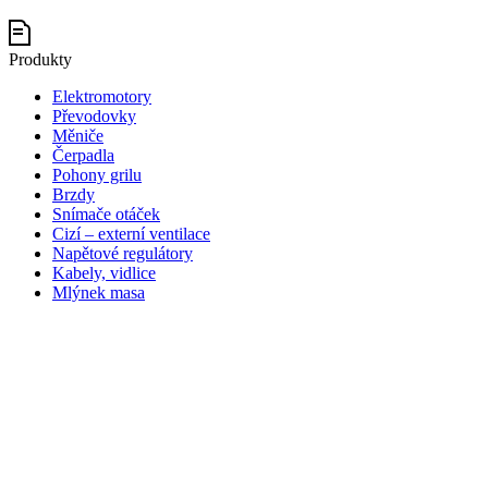
Produkty
Elektromotory
Převodovky
Měniče
Čerpadla
Pohony grilu
Brzdy
Snímače otáček
Cizí – externí ventilace
Napětové regulátory
Kabely, vidlice
Mlýnek masa