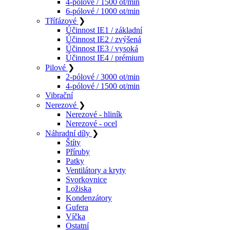
4-pólové / 1500 ot/min
6-pólové / 1000 ot/min
Třífázové
❯
Účinnost IE1 / základní
Účinnost IE2 / zvýšená
Účinnost IE3 / vysoká
Účinnost IE4 / prémium
Pilové
❯
2-pólové / 3000 ot/min
4-pólové / 1500 ot/min
Vibrační
Nerezové
❯
Nerezové - hliník
Nerezové - ocel
Náhradní díly
❯
Štíty
Příruby
Patky
Ventilátory a kryty
Svorkovnice
Ložiska
Kondenzátory
Gufera
Víčka
Ostatní