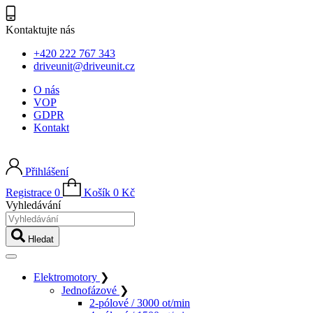
Kontaktujte nás
+420 222 767 343
driveunit@driveunit.cz
O nás
VOP
GDPR
Kontakt
Přihlášení
Registrace
0
Košík
0
Kč
Vyhledávání
Hledat
Elektromotory
❯
Jednofázové
❯
2-pólové / 3000 ot/min