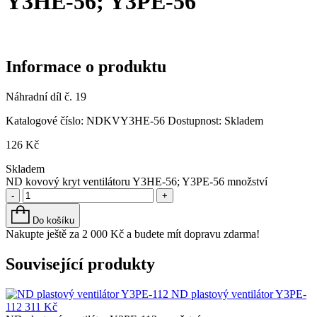
Y3HE-56; Y3PE-56
Informace o produktu
Náhradní díl č. 19
Katalogové číslo:
NDKVY3HE-56
Dostupnost:
Skladem
126
Kč
Skladem
ND kovový kryt ventilátoru Y3HE-56; Y3PE-56 množství
-
+
Do košíku
Nakupte ještě za
2 000
Kč
a budete mít dopravu zdarma!
Související produkty
ND plastový ventilátor Y3PE-
112
311
Kč