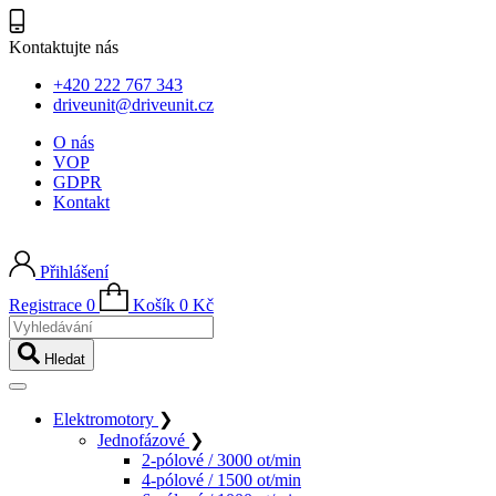
Kontaktujte nás
+420 222 767 343
driveunit@driveunit.cz
O nás
VOP
GDPR
Kontakt
Přihlášení
Registrace
0
Košík
0
Kč
Vyhledávání
Hledat
Elektromotory
❯
Jednofázové
❯
2-pólové / 3000 ot/min
4-pólové / 1500 ot/min