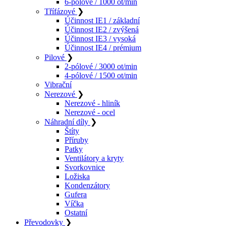
6-pólové / 1000 ot/min
Třífázové
❯
Účinnost IE1 / základní
Účinnost IE2 / zvýšená
Účinnost IE3 / vysoká
Účinnost IE4 / prémium
Pilové
❯
2-pólové / 3000 ot/min
4-pólové / 1500 ot/min
Vibrační
Nerezové
❯
Nerezové - hliník
Nerezové - ocel
Náhradní díly
❯
Štíty
Příruby
Patky
Ventilátory a kryty
Svorkovnice
Ložiska
Kondenzátory
Gufera
Víčka
Ostatní
Převodovky
❯