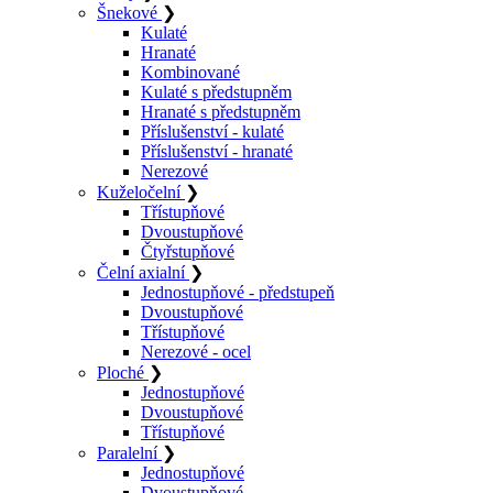
Šnekové
❯
Kulaté
Hranaté
Kombinované
Kulaté s předstupněm
Hranaté s předstupněm
Příslušenství - kulaté
Příslušenství - hranaté
Nerezové
Kuželočelní
❯
Třístupňové
Dvoustupňové
Čtyřstupňové
Čelní axialní
❯
Jednostupňové - předstupeň
Dvoustupňové
Třístupňové
Nerezové - ocel
Ploché
❯
Jednostupňové
Dvoustupňové
Třístupňové
Paralelní
❯
Jednostupňové
Dvoustupňové