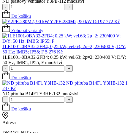
ND plastový ventilátor Y3PE-112 množství
-
+
Do košíku
Y2PE-280M2, 90 kW
Od
97 772
Kč
Zobrazit varianty
1LE1001-0BA32-2FB4; 0,25 kW; vel.63; 2p=2; 230/400 V; D/Y;
50 Hz; IMB5; IP55; F
5 276
Kč
1LE1001-0BA32-2FB4; 0,25 kW; vel.63; 2p=2; 230/400 V; D/Y;
50 Hz; IMB5; IP55; F množství
-
+
Do košíku
ND příruba B14F1 Y3HE-132
1
237
Kč
ND příruba B14F1 Y3HE-132 množství
-
+
Do košíku
Adresa
DRIVEUNIT s.r.o.