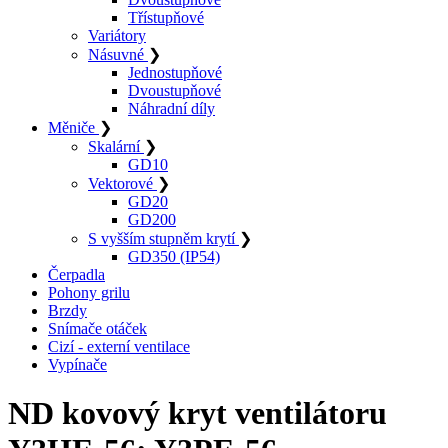
Třístupňové
Variátory
Násuvné
❯
Jednostupňové
Dvoustupňové
Náhradní díly
Měniče
❯
Skalární
❯
GD10
Vektorové
❯
GD20
GD200
S vyšším stupněm krytí
❯
GD350 (IP54)
Čerpadla
Pohony grilu
Brzdy
Snímače otáček
Cizí - externí ventilace
Vypínače
ND kovový kryt ventilátoru