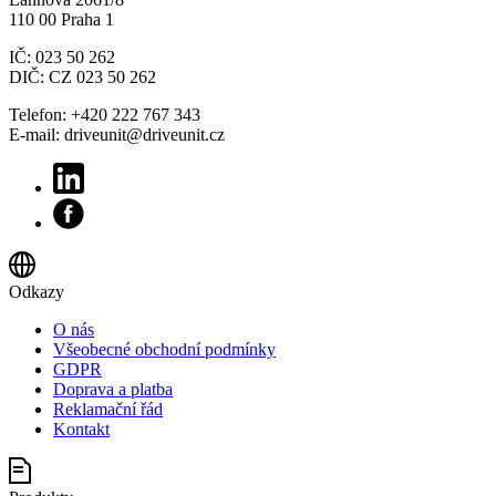
110 00 Praha 1
IČ: 023 50 262
DIČ: CZ 023 50 262
Telefon: +420 222 767 343
E-mail: driveunit@driveunit.cz
Odkazy
O nás
Všeobecné obchodní podmínky
GDPR
Doprava a platba
Reklamační řád
Kontakt