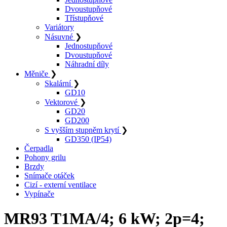
Dvoustupňové
Třístupňové
Variátory
Násuvné
❯
Jednostupňové
Dvoustupňové
Náhradní díly
Měniče
❯
Skalární
❯
GD10
Vektorové
❯
GD20
GD200
S vyšším stupněm krytí
❯
GD350 (IP54)
Čerpadla
Pohony grilu
Brzdy
Snímače otáček
Cizí - externí ventilace
Vypínače
MR93 T1MA/4; 6 kW; 2p=4;