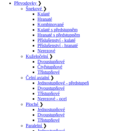
Převodovky
❯
Šnekové
❯
Kulaté
Hranaté
Kombinované
Kulaté s předstupněm
Hranaté s předstupněm
Příslušenství - kulaté
Příslušenství - hranaté
Nerezové
Kuželočelní
❯
Dvoustupňové
Čtyřstupňové
Třístupňové
Čelní axialní
❯
Jednostupňové - předstupeň
Dvoustupňové
Třístupňové
Nerezové - ocel
Ploché
❯
Jednostupňové
Dvoustupňové
Třístupňové
Paralelní
❯
Jednostupňové