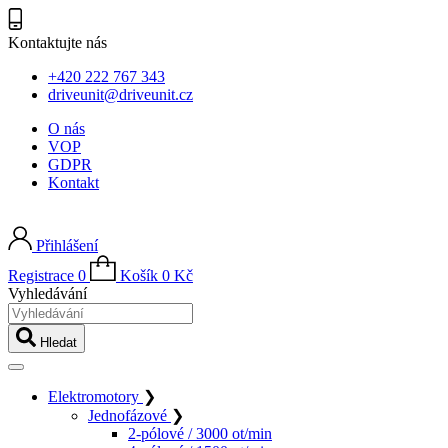
Kontaktujte nás
+420 222 767 343
driveunit@driveunit.cz
O nás
VOP
GDPR
Kontakt
Přihlášení
Registrace
0
Košík
0
Kč
Vyhledávání
Hledat
Elektromotory
❯
Jednofázové
❯
2-pólové / 3000 ot/min