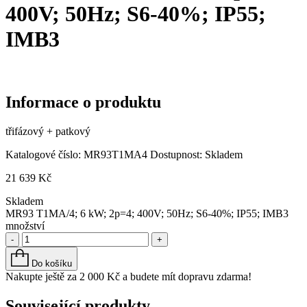
400V; 50Hz; S6-40%; IP55;
IMB3
Informace o produktu
třifázový + patkový
Katalogové číslo:
MR93T1MA4
Dostupnost:
Skladem
21 639
Kč
Skladem
MR93 T1MA/4; 6 kW; 2p=4; 400V; 50Hz; S6-40%; IP55; IMB3
množství
-
+
Do košíku
Nakupte ještě za
2 000
Kč
a budete mít dopravu zdarma!
Související produkty