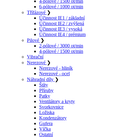
4-pólové / 1500 ot/min
6-pólové / 1000 ot/min
Třífázové
❯
Účinnost IE1 / základní
Účinnost IE2 / zvýšená
Účinnost IE3 / vysoká
Účinnost IE4 / prémium
Pilové
❯
2-pólové / 3000 ot/min
4-pólové / 1500 ot/min
Vibrační
Nerezové
❯
Nerezové - hliník
Nerezové - ocel
Náhradní díly
❯
Štíty
Příruby
Patky
Ventilátory a kryty
Svorkovnice
Ložiska
Kondenzátory
Gufera
Víčka
Ostatní