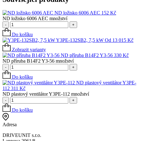
ND ložisko 6006 AEC
152
Kč
ND ložisko 6006 AEC množství
-
+
Do košíku
Y3PE-132SB2, 7,5 kW
Od
13 015
Kč
Zobrazit varianty
ND příruba B14F2 Y3-56
330
Kč
ND příruba B14F2 Y3-56 množství
-
+
Do košíku
ND plastový ventilátor Y3PE-
112
311
Kč
ND plastový ventilátor Y3PE-112 množství
-
+
Do košíku
Adresa
DRIVEUNIT s.r.o.
Lannova 2061/8