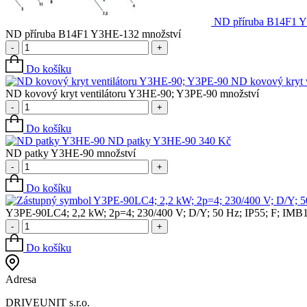
ND příruba B14F1 
ND příruba B14F1 Y3HE-132 množství
-
+
Do košíku
ND kovový kryt 
ND kovový kryt ventilátoru Y3HE-90; Y3PE-90 množství
-
+
Do košíku
ND patky Y3HE-90
340
Kč
ND patky Y3HE-90 množství
-
+
Do košíku
Y3PE-90LC4; 2,2 kW; 2p=4; 230/400 V; D/Y; 50
Y3PE-90LC4; 2,2 kW; 2p=4; 230/400 V; D/Y; 50 Hz; IP55; F; IMB1
-
+
Do košíku
Adresa
DRIVEUNIT s.r.o.