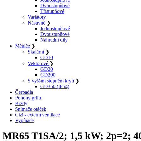
Dvoustupňové
Třístupňové
Variátory
Násuvné
❯
Jednostupňové
Dvoustupňové
Náhradní díly
Měniče
❯
Skalární
❯
GD10
Vektorové
❯
GD20
GD200
S vyšším stupněm krytí
❯
GD350 (IP54)
Čerpadla
Pohony grilu
Brzdy
Snímače otáček
Cizí - externí ventilace
Vypínače
MR65 T1SA/2; 1,5 kW; 2p=2; 4