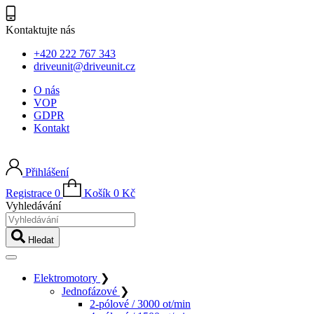
Kontaktujte nás
+420 222 767 343
driveunit@driveunit.cz
O nás
VOP
GDPR
Kontakt
Přihlášení
Registrace
0
Košík
0
Kč
Vyhledávání
Hledat
Elektromotory
❯
Jednofázové
❯
2-pólové / 3000 ot/min