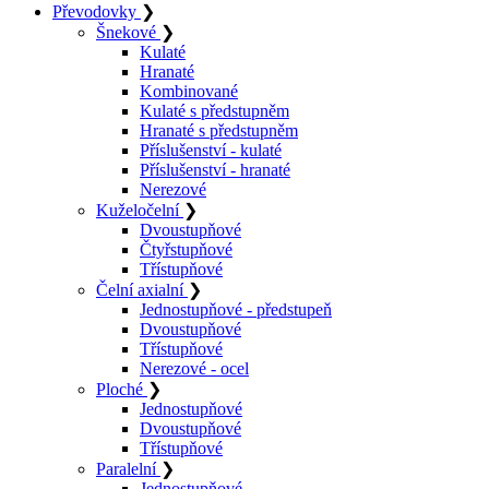
Převodovky
❯
Šnekové
❯
Kulaté
Hranaté
Kombinované
Kulaté s předstupněm
Hranaté s předstupněm
Příslušenství - kulaté
Příslušenství - hranaté
Nerezové
Kuželočelní
❯
Dvoustupňové
Čtyřstupňové
Třístupňové
Čelní axialní
❯
Jednostupňové - předstupeň
Dvoustupňové
Třístupňové
Nerezové - ocel
Ploché
❯
Jednostupňové
Dvoustupňové
Třístupňové
Paralelní
❯
Jednostupňové