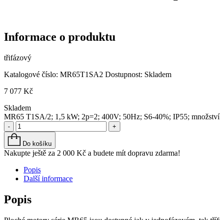
Informace o produktu
třifázový
Katalogové číslo:
MR65T1SA2
Dostupnost:
Skladem
7 077
Kč
Skladem
MR65 T1SA/2; 1,5 kW; 2p=2; 400V; 50Hz; S6-40%; IP55; množství
-
+
Do košíku
Nakupte ještě za
2 000
Kč
a budete mít dopravu zdarma!
Popis
Další informace
Popis