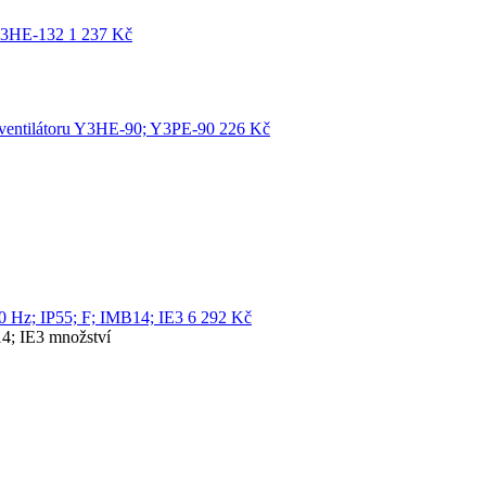
Y3HE-132
1 237
Kč
ventilátoru Y3HE-90; Y3PE-90
226
Kč
 Hz; IP55; F; IMB14; IE3
6 292
Kč
4; IE3 množství