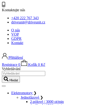
Kontaktujte nás
+420 222 767 343
driveunit@driveunit.cz
O nás
VOP
GDPR
Kontakt
Přihlášení
Registrace
0
Košík
0
Kč
Vyhledávání
Hledat
Elektromotory
❯
Jednofázové
❯
2-pólové / 3000 ot/min