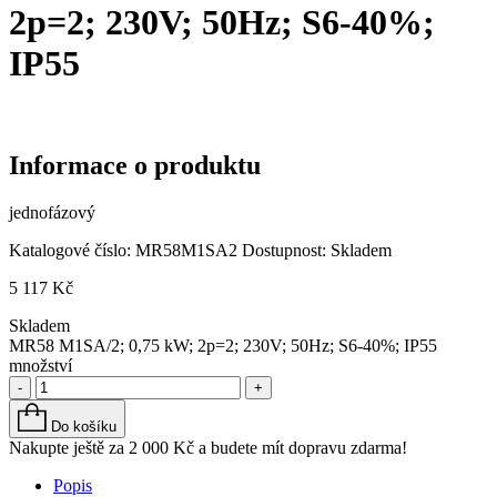
2p=2; 230V; 50Hz; S6-40%;
IP55
Informace o produktu
jednofázový
Katalogové číslo:
MR58M1SA2
Dostupnost:
Skladem
5 117
Kč
Skladem
MR58 M1SA/2; 0,75 kW; 2p=2; 230V; 50Hz; S6-40%; IP55
množství
-
+
Do košíku
Nakupte ještě za
2 000
Kč
a budete mít dopravu zdarma!
Popis