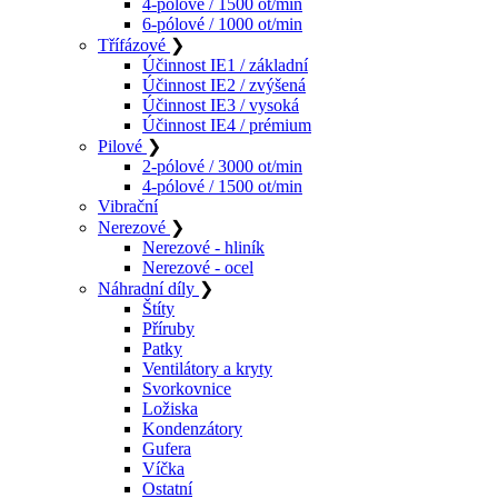
4-pólové / 1500 ot/min
6-pólové / 1000 ot/min
Třífázové
❯
Účinnost IE1 / základní
Účinnost IE2 / zvýšená
Účinnost IE3 / vysoká
Účinnost IE4 / prémium
Pilové
❯
2-pólové / 3000 ot/min
4-pólové / 1500 ot/min
Vibrační
Nerezové
❯
Nerezové - hliník
Nerezové - ocel
Náhradní díly
❯
Štíty
Příruby
Patky
Ventilátory a kryty
Svorkovnice
Ložiska
Kondenzátory
Gufera
Víčka
Ostatní