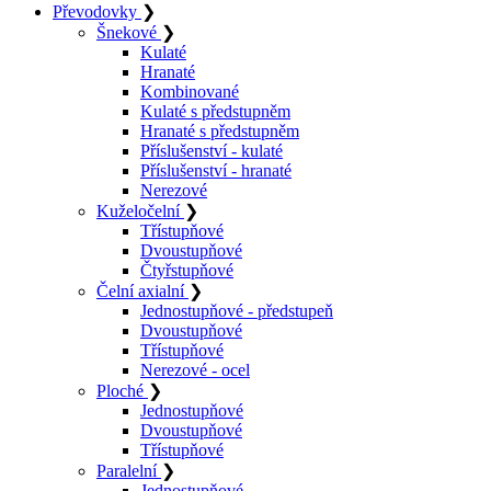
Převodovky
❯
Šnekové
❯
Kulaté
Hranaté
Kombinované
Kulaté s předstupněm
Hranaté s předstupněm
Příslušenství - kulaté
Příslušenství - hranaté
Nerezové
Kuželočelní
❯
Třístupňové
Dvoustupňové
Čtyřstupňové
Čelní axialní
❯
Jednostupňové - předstupeň
Dvoustupňové
Třístupňové
Nerezové - ocel
Ploché
❯
Jednostupňové
Dvoustupňové
Třístupňové
Paralelní
❯
Jednostupňové