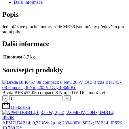
Další informace
Popis
Jednofázové ploché motory série MR58 jsou určeny především pro
stolní pily.
Další informace
Hmotnost
8,7 kg
Související produkty
Brzda BFK457-
08-compact; 8 Nm; 205V DC;
4 869
Kč
Brzda BFK457-08-compact; 8 Nm; 205V DC; množství
-
+
Do košíku
APM71B4B14; 0,37 kW; 2p=4; 230/400V; 50Hz; IMB14; IP69K
10 768
Kč