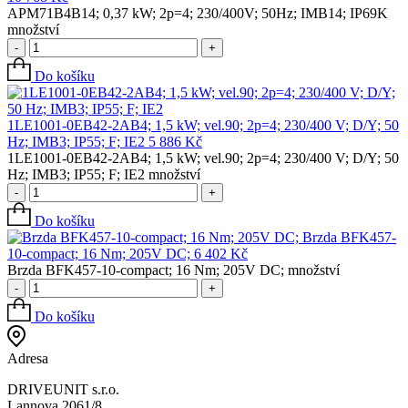
APM71B4B14; 0,37 kW; 2p=4; 230/400V; 50Hz; IMB14; IP69K
množství
-
+
Do košíku
1LE1001-0EB42-2AB4; 1,5 kW; vel.90; 2p=4; 230/400 V; D/Y; 50
Hz; IMB3; IP55; F; IE2
5 886
Kč
1LE1001-0EB42-2AB4; 1,5 kW; vel.90; 2p=4; 230/400 V; D/Y; 50
Hz; IMB3; IP55; F; IE2 množství
-
+
Do košíku
Brzda BFK457-
10-compact; 16 Nm; 205V DC;
6 402
Kč
Brzda BFK457-10-compact; 16 Nm; 205V DC; množství
-
+
Do košíku
Adresa
DRIVEUNIT s.r.o.
Lannova 2061/8