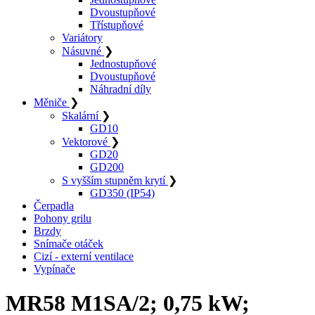
Dvoustupňové
Třístupňové
Variátory
Násuvné
❯
Jednostupňové
Dvoustupňové
Náhradní díly
Měniče
❯
Skalární
❯
GD10
Vektorové
❯
GD20
GD200
S vyšším stupněm krytí
❯
GD350 (IP54)
Čerpadla
Pohony grilu
Brzdy
Snímače otáček
Cizí - externí ventilace
Vypínače
MR58 M1SA/2; 0,75 kW;