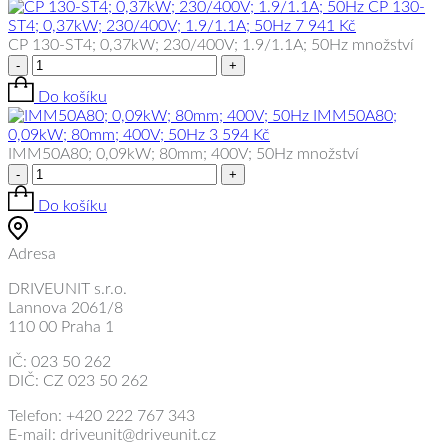
CP 130-
ST4; 0,37kW; 230/400V; 1.9/1.1A; 50Hz
7 941
Kč
CP 130-ST4; 0,37kW; 230/400V; 1.9/1.1A; 50Hz množství
-
+
Do košíku
IMM50A80;
0,09kW; 80mm; 400V; 50Hz
3 594
Kč
IMM50A80; 0,09kW; 80mm; 400V; 50Hz množství
-
+
Do košíku
Adresa
DRIVEUNIT s.r.o.
Lannova 2061/8
110 00 Praha 1
IČ: 023 50 262
DIČ: CZ 023 50 262
Telefon: +420 222 767 343
E-mail: driveunit@driveunit.cz