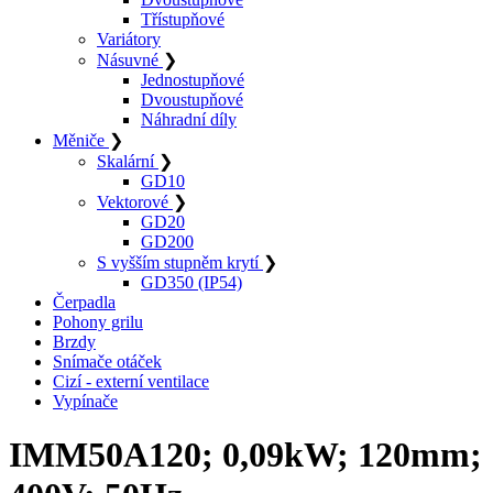
Třístupňové
Variátory
Násuvné
❯
Jednostupňové
Dvoustupňové
Náhradní díly
Měniče
❯
Skalární
❯
GD10
Vektorové
❯
GD20
GD200
S vyšším stupněm krytí
❯
GD350 (IP54)
Čerpadla
Pohony grilu
Brzdy
Snímače otáček
Cizí - externí ventilace
Vypínače
IMM50A120; 0,09kW; 120mm;