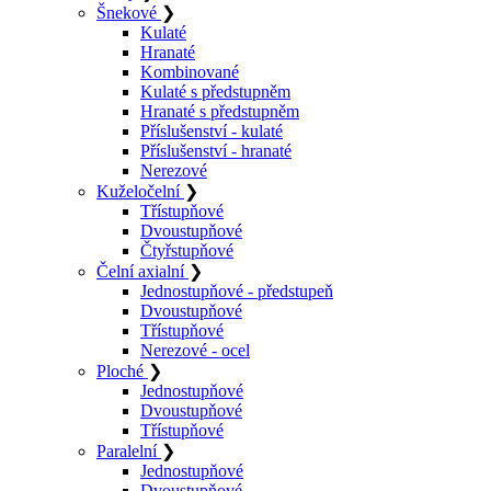
Šnekové
❯
Kulaté
Hranaté
Kombinované
Kulaté s předstupněm
Hranaté s předstupněm
Příslušenství - kulaté
Příslušenství - hranaté
Nerezové
Kuželočelní
❯
Třístupňové
Dvoustupňové
Čtyřstupňové
Čelní axialní
❯
Jednostupňové - předstupeň
Dvoustupňové
Třístupňové
Nerezové - ocel
Ploché
❯
Jednostupňové
Dvoustupňové
Třístupňové
Paralelní
❯
Jednostupňové
Dvoustupňové