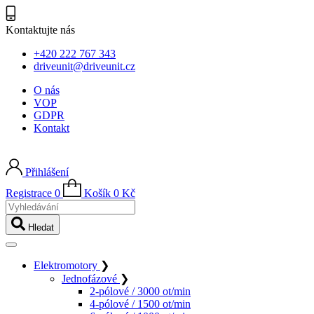
Kontaktujte nás
+420 222 767 343
driveunit@driveunit.cz
O nás
VOP
GDPR
Kontakt
Přihlášení
Registrace
0
Košík
0
Kč
Vyhledávání
Hledat
Elektromotory
❯
Jednofázové
❯
2-pólové / 3000 ot/min
4-pólové / 1500 ot/min