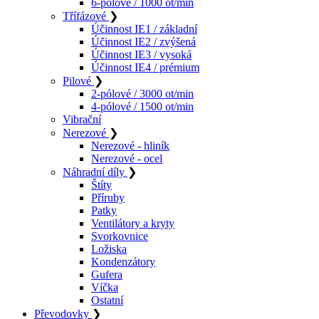
6-pólové / 1000 ot/min
Třífázové
❯
Účinnost IE1 / základní
Účinnost IE2 / zvýšená
Účinnost IE3 / vysoká
Účinnost IE4 / prémium
Pilové
❯
2-pólové / 3000 ot/min
4-pólové / 1500 ot/min
Vibrační
Nerezové
❯
Nerezové - hliník
Nerezové - ocel
Náhradní díly
❯
Štíty
Příruby
Patky
Ventilátory a kryty
Svorkovnice
Ložiska
Kondenzátory
Gufera
Víčka
Ostatní
Převodovky
❯