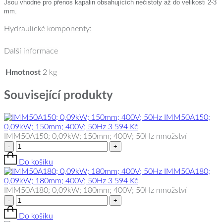
Jsou vhodné pro přenos kapalin obsahujících nečistoty až do velikosti 2-3
mm.
Hydraulické komponenty:
Další informace
Hmotnost
2 kg
Související produkty
IMM50A150;
0,09kW; 150mm; 400V; 50Hz
3 594
Kč
IMM50A150; 0,09kW; 150mm; 400V; 50Hz množství
-
+
Do košíku
IMM50A180;
0,09kW; 180mm; 400V; 50Hz
3 594
Kč
IMM50A180; 0,09kW; 180mm; 400V; 50Hz množství
-
+
Do košíku