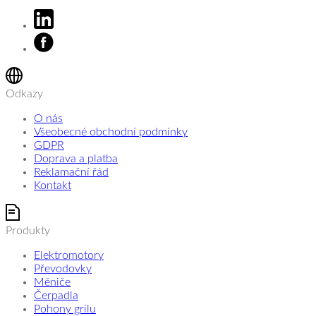
Odkazy
O nás
Všeobecné obchodní podmínky
GDPR
Doprava a platba
Reklamační řád
Kontakt
Produkty
Elektromotory
Převodovky
Měniče
Čerpadla
Pohony grilu