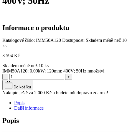
400V; 50Hz
Informace o produktu
Katalogové číslo:
IMM50A120
Dostupnost:
Skladem méně než 10
ks
3 594
Kč
Skladem méně než 10 ks
IMM50A120; 0,09kW; 120mm; 400V; 50Hz množství
-
+
Do košíku
Nakupte ještě za
2 000
Kč
a budete mít dopravu zdarma!
Popis
Další informace
Popis