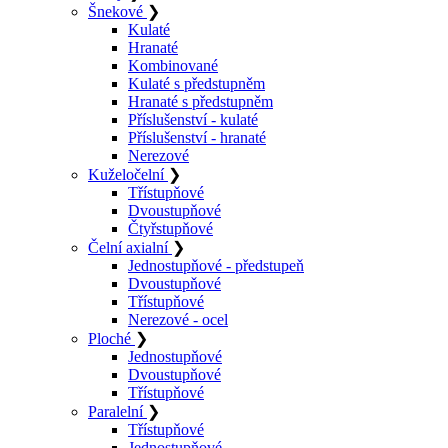
Šnekové
❯
Kulaté
Hranaté
Kombinované
Kulaté s předstupněm
Hranaté s předstupněm
Příslušenství - kulaté
Příslušenství - hranaté
Nerezové
Kuželočelní
❯
Třístupňové
Dvoustupňové
Čtyřstupňové
Čelní axialní
❯
Jednostupňové - předstupeň
Dvoustupňové
Třístupňové
Nerezové - ocel
Ploché
❯
Jednostupňové
Dvoustupňové
Třístupňové
Paralelní
❯
Třístupňové
Jednostupňové