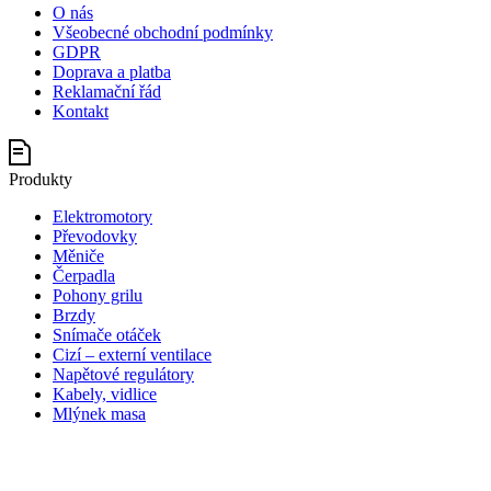
O nás
Všeobecné obchodní podmínky
GDPR
Doprava a platba
Reklamační řád
Kontakt
Produkty
Elektromotory
Převodovky
Měniče
Čerpadla
Pohony grilu
Brzdy
Snímače otáček
Cizí – externí ventilace
Napětové regulátory
Kabely, vidlice
Mlýnek masa