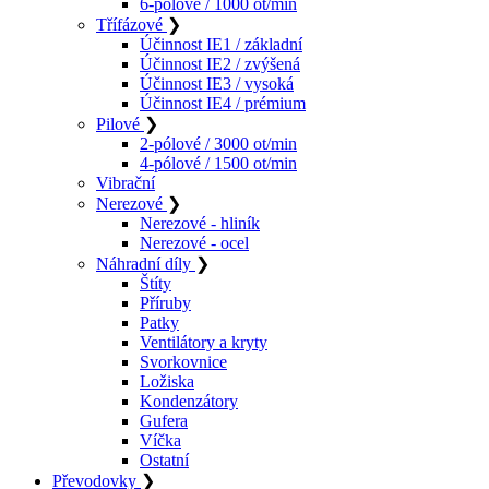
6-pólové / 1000 ot/min
Třífázové
❯
Účinnost IE1 / základní
Účinnost IE2 / zvýšená
Účinnost IE3 / vysoká
Účinnost IE4 / prémium
Pilové
❯
2-pólové / 3000 ot/min
4-pólové / 1500 ot/min
Vibrační
Nerezové
❯
Nerezové - hliník
Nerezové - ocel
Náhradní díly
❯
Štíty
Příruby
Patky
Ventilátory a kryty
Svorkovnice
Ložiska
Kondenzátory
Gufera
Víčka
Ostatní
Převodovky
❯