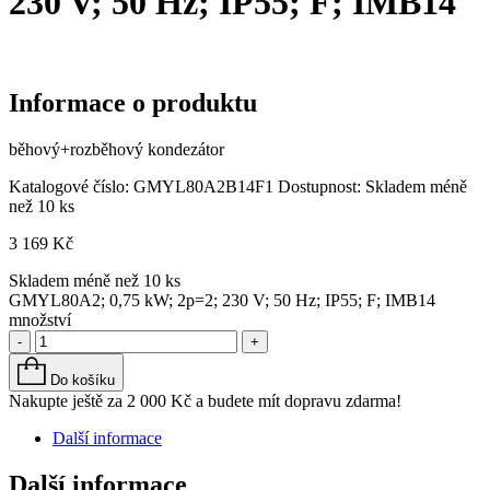
230 V; 50 Hz; IP55; F; IMB14
Informace o produktu
běhový+rozběhový kondezátor
Katalogové číslo:
GMYL80A2B14F1
Dostupnost:
Skladem méně
než 10 ks
3 169
Kč
Skladem méně než 10 ks
GMYL80A2; 0,75 kW; 2p=2; 230 V; 50 Hz; IP55; F; IMB14
množství
-
+
Do košíku
Nakupte ještě za
2 000
Kč
a budete mít dopravu zdarma!
Další informace
Další informace