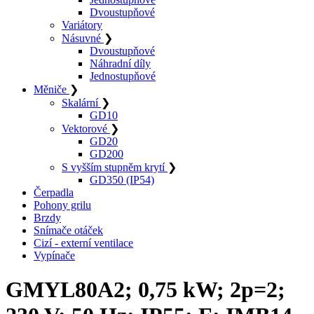
Dvoustupňové
Variátory
Násuvné
❯
Dvoustupňové
Náhradní díly
Jednostupňové
Měniče
❯
Skalární
❯
GD10
Vektorové
❯
GD20
GD200
S vyšším stupněm krytí
❯
GD350 (IP54)
Čerpadla
Pohony grilu
Brzdy
Snímače otáček
Cizí - externí ventilace
Vypínače
GMYL80A2; 0,75 kW; 2p=2;