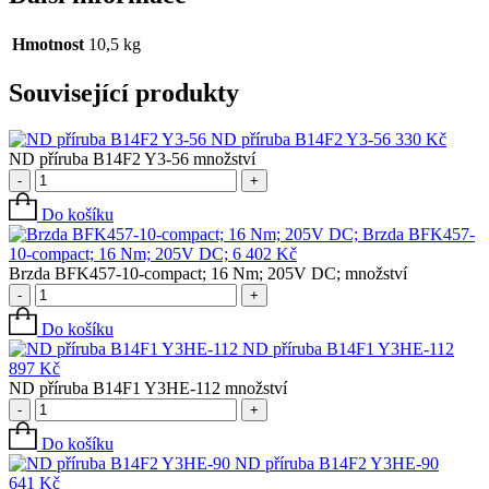
Hmotnost
10,5 kg
Související produkty
ND příruba B14F2 Y3-56
330
Kč
ND příruba B14F2 Y3-56 množství
-
+
Do košíku
Brzda BFK457-
10-compact; 16 Nm; 205V DC;
6 402
Kč
Brzda BFK457-10-compact; 16 Nm; 205V DC; množství
-
+
Do košíku
ND příruba B14F1 Y3HE-112
897
Kč
ND příruba B14F1 Y3HE-112 množství
-
+
Do košíku
ND příruba B14F2 Y3HE-90
641
Kč