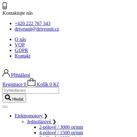
Kontaktujte nás
+420 222 767 343
driveunit@driveunit.cz
O nás
VOP
GDPR
Kontakt
Přihlášení
Registrace
0
Košík
0
Kč
Vyhledávání
Hledat
Elektromotory
❯
Jednofázové
❯
2-pólové / 3000 ot/min
4-pólové / 1500 ot/min