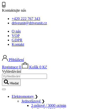
Kontaktujte nás
+420 222 767 343
driveunit@driveunit.cz
O nás
VOP
GDPR
Kontakt
Přihlášení
Registrace
0
Košík
0
Kč
Vyhledávání
Hledat
Elektromotory
❯
Jednofázové
❯
2-pólové / 3000 ot/min