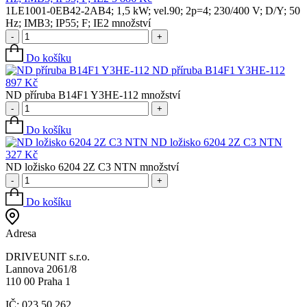
1LE1001-0EB42-2AB4; 1,5 kW; vel.90; 2p=4; 230/400 V; D/Y; 50
Hz; IMB3; IP55; F; IE2 množství
-
+
Do košíku
ND příruba B14F1 Y3HE-112
897
Kč
ND příruba B14F1 Y3HE-112 množství
-
+
Do košíku
ND ložisko 6204 2Z C3 NTN
327
Kč
ND ložisko 6204 2Z C3 NTN množství
-
+
Do košíku
Adresa
DRIVEUNIT s.r.o.
Lannova 2061/8
110 00 Praha 1
IČ: 023 50 262