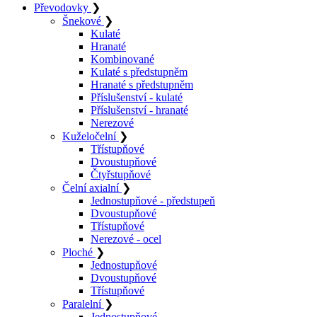
Převodovky
❯
Šnekové
❯
Kulaté
Hranaté
Kombinované
Kulaté s předstupněm
Hranaté s předstupněm
Příslušenství - kulaté
Příslušenství - hranaté
Nerezové
Kuželočelní
❯
Třístupňové
Dvoustupňové
Čtyřstupňové
Čelní axialní
❯
Jednostupňové - předstupeň
Dvoustupňové
Třístupňové
Nerezové - ocel
Ploché
❯
Jednostupňové
Dvoustupňové
Třístupňové
Paralelní
❯
Jednostupňové