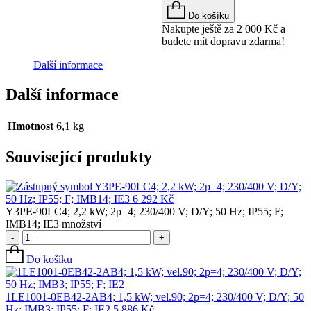
Do košíku
Nakupte ještě za
2 000
Kč
a
budete mít dopravu zdarma!
Další informace
Další informace
Hmotnost
6,1 kg
Související produkty
Y3PE-90LC4; 2,2 kW; 2p=4; 230/400 V; D/Y;
50 Hz; IP55; F; IMB14; IE3
6 292
Kč
Y3PE-90LC4; 2,2 kW; 2p=4; 230/400 V; D/Y; 50 Hz; IP55; F;
IMB14; IE3 množství
-
+
Do košíku
1LE1001-0EB42-2AB4; 1,5 kW; vel.90; 2p=4; 230/400 V; D/Y; 50
Hz; IMB3; IP55; F; IE2
5 886
Kč