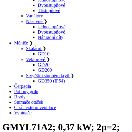
Dvoustupňové
Třístupňové
Variátory
Násuvné
❯
Jednostupňové
Dvoustupňové
Náhradní díly
Měniče
❯
Skalární
❯
GD10
Vektorové
❯
GD20
GD200
S vyšším stupněm krytí
❯
GD350 (IP54)
Čerpadla
Pohony grilu
Brzdy
Snímače otáček
Cizí - externí ventilace
Vypínače
GMYL71A2; 0,37 kW; 2p=2;