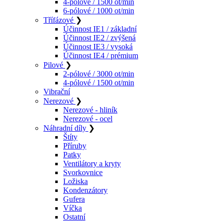
4-pólové / 1500 ot/min
6-pólové / 1000 ot/min
Třífázové
❯
Účinnost IE1 / základní
Účinnost IE2 / zvýšená
Účinnost IE3 / vysoká
Účinnost IE4 / prémium
Pilové
❯
2-pólové / 3000 ot/min
4-pólové / 1500 ot/min
Vibrační
Nerezové
❯
Nerezové - hliník
Nerezové - ocel
Náhradní díly
❯
Štíty
Příruby
Patky
Ventilátory a kryty
Svorkovnice
Ložiska
Kondenzátory
Gufera
Víčka
Ostatní