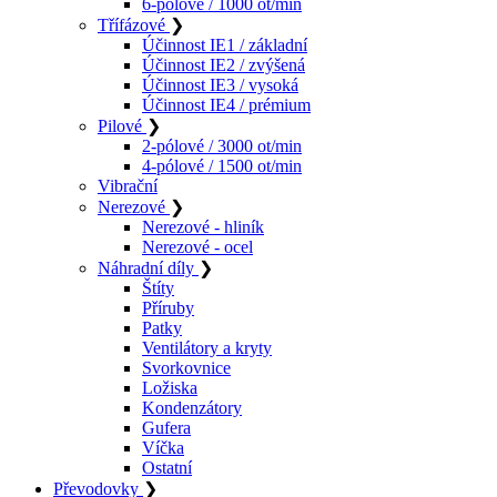
6-pólové / 1000 ot/min
Třífázové
❯
Účinnost IE1 / základní
Účinnost IE2 / zvýšená
Účinnost IE3 / vysoká
Účinnost IE4 / prémium
Pilové
❯
2-pólové / 3000 ot/min
4-pólové / 1500 ot/min
Vibrační
Nerezové
❯
Nerezové - hliník
Nerezové - ocel
Náhradní díly
❯
Štíty
Příruby
Patky
Ventilátory a kryty
Svorkovnice
Ložiska
Kondenzátory
Gufera
Víčka
Ostatní
Převodovky
❯