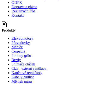
GDPR
Doprava a platba
Reklamační řád
Kontakt
Produkty
Elektromotory
Převodovky
Měniče
Čerpadla
Pohony grilu
Brzdy
Snímače otáček
Cizí – externí ventilace
Napětové regulátory
Kabely, vidlice
Mlýnek masa