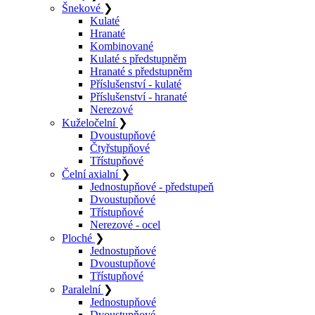
Šnekové
❯
Kulaté
Hranaté
Kombinované
Kulaté s předstupněm
Hranaté s předstupněm
Příslušenství - kulaté
Příslušenství - hranaté
Nerezové
Kuželočelní
❯
Dvoustupňové
Čtyřstupňové
Třístupňové
Čelní axialní
❯
Jednostupňové - předstupeň
Dvoustupňové
Třístupňové
Nerezové - ocel
Ploché
❯
Jednostupňové
Dvoustupňové
Třístupňové
Paralelní
❯
Jednostupňové
Dvoustupňové