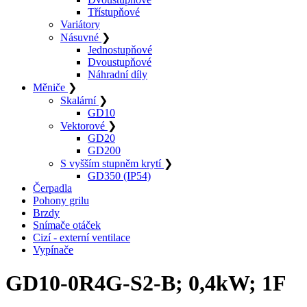
Třístupňové
Variátory
Násuvné
❯
Jednostupňové
Dvoustupňové
Náhradní díly
Měniče
❯
Skalární
❯
GD10
Vektorové
❯
GD20
GD200
S vyšším stupněm krytí
❯
GD350 (IP54)
Čerpadla
Pohony grilu
Brzdy
Snímače otáček
Cizí - externí ventilace
Vypínače
GD10-0R4G-S2-B; 0,4kW; 1F