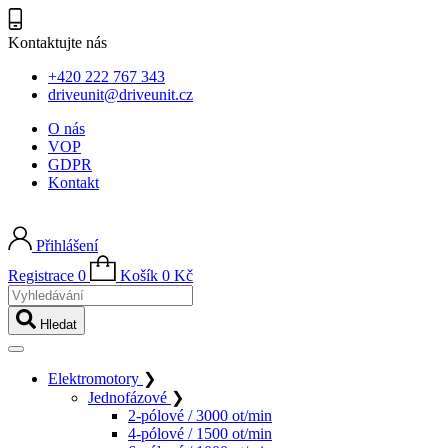
Kontaktujte nás
+420 222 767 343
driveunit@driveunit.cz
O nás
VOP
GDPR
Kontakt
Přihlášení
Registrace
0
Košík
0
Kč
Vyhledávání
Hledat
Elektromotory
❯
Jednofázové
❯
2-pólové / 3000 ot/min
4-pólové / 1500 ot/min