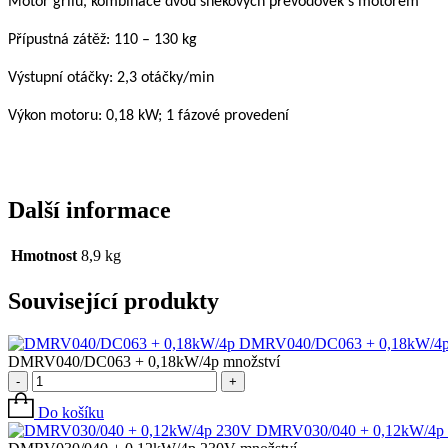
Motor grilu, kombinace dvou šnekových převodovek s motorem
Přípustná zátěž: 110 – 130 kg
Výstupní otáčky: 2,3 otáčky/min
Výkon motoru: 0,18 kW; 1 fázové provedení
Další informace
Hmotnost
8,9 kg
Související produkty
DMRV040/DC063 + 0,18kW/4
DMRV040/DC063 + 0,18kW/4p množství
-
+
Do košíku
DMRV030/040 + 0,12kW/4p