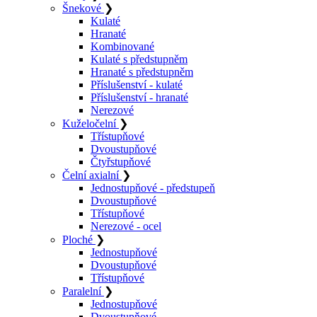
Šnekové
❯
Kulaté
Hranaté
Kombinované
Kulaté s předstupněm
Hranaté s předstupněm
Příslušenství - kulaté
Příslušenství - hranaté
Nerezové
Kuželočelní
❯
Třístupňové
Dvoustupňové
Čtyřstupňové
Čelní axialní
❯
Jednostupňové - předstupeň
Dvoustupňové
Třístupňové
Nerezové - ocel
Ploché
❯
Jednostupňové
Dvoustupňové
Třístupňové
Paralelní
❯
Jednostupňové
Dvoustupňové