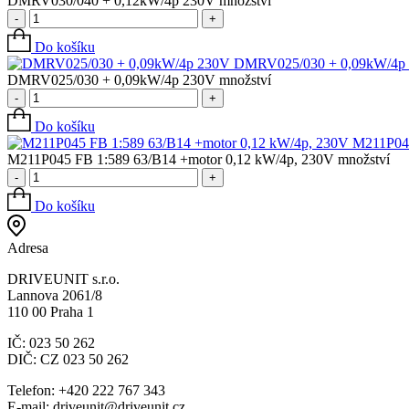
DMRV030/040 + 0,12kW/4p 230V množství
-
+
Do košíku
DMRV025/030 + 0,09kW/4p
DMRV025/030 + 0,09kW/4p 230V množství
-
+
Do košíku
M211P045
M211P045 FB 1:589 63/B14 +motor 0,12 kW/4p, 230V množství
-
+
Do košíku
Adresa
DRIVEUNIT s.r.o.
Lannova 2061/8
110 00 Praha 1
IČ: 023 50 262
DIČ: CZ 023 50 262
Telefon: +420 222 767 343
E-mail: driveunit@driveunit.cz