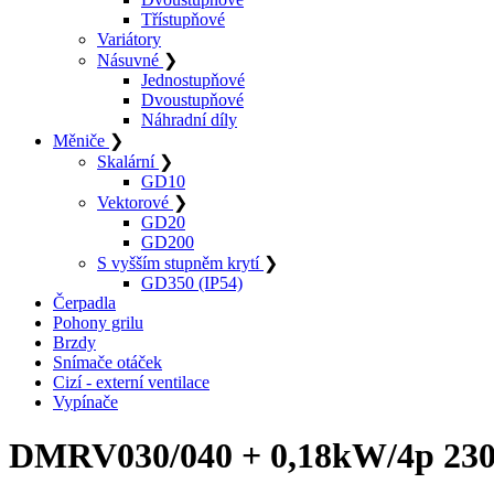
Třístupňové
Variátory
Násuvné
❯
Jednostupňové
Dvoustupňové
Náhradní díly
Měniče
❯
Skalární
❯
GD10
Vektorové
❯
GD20
GD200
S vyšším stupněm krytí
❯
GD350 (IP54)
Čerpadla
Pohony grilu
Brzdy
Snímače otáček
Cizí - externí ventilace
Vypínače
DMRV030/040 + 0,18kW/4p 23