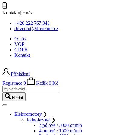
Kontaktujte nás
+420 222 767 343
driveunit@driveunit.cz
O nás
VOP
GDPR
Kontakt
Přihlášení
Registrace
0
Košík
0
Kč
Vyhledávání
Hledat
Elektromotory
❯
Jednofázové
❯
2-pólové / 3000 ot/min
4-pólové / 1500 ot/min