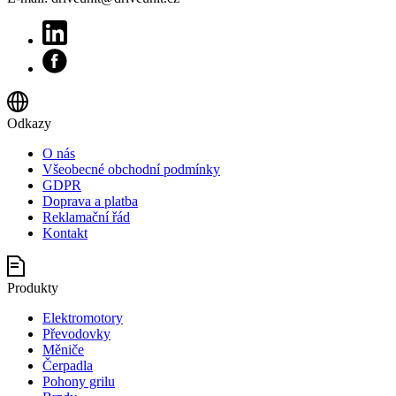
Odkazy
O nás
Všeobecné obchodní podmínky
GDPR
Doprava a platba
Reklamační řád
Kontakt
Produkty
Elektromotory
Převodovky
Měniče
Čerpadla
Pohony grilu