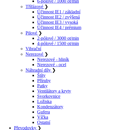
6-pólové / 1000 ot/min
Třífázové
❯
Účinnost IE1 / základní
Účinnost IE2 / zvýšená
Účinnost IE3 / vysoká
Účinnost IE4 / prémium
Pilové
❯
2-pólové / 3000 ot/min
4-pólové / 1500 ot/min
Vibrační
Nerezové
❯
Nerezové - hliník
Nerezové - ocel
Náhradní díly
❯
Štíty
Příruby
Patky
Ventilátory a kryty
Svorkovnice
Ložiska
Kondenzátory
Gufera
Víčka
Ostatní
Převodovky
❯