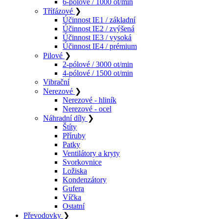
6-pólové / 1000 ot/min
Třífázové
❯
Účinnost IE1 / základní
Účinnost IE2 / zvýšená
Účinnost IE3 / vysoká
Účinnost IE4 / prémium
Pilové
❯
2-pólové / 3000 ot/min
4-pólové / 1500 ot/min
Vibrační
Nerezové
❯
Nerezové - hliník
Nerezové - ocel
Náhradní díly
❯
Štíty
Příruby
Patky
Ventilátory a kryty
Svorkovnice
Ložiska
Kondenzátory
Gufera
Víčka
Ostatní
Převodovky
❯