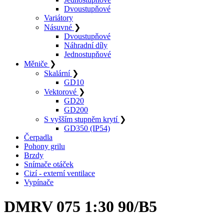
Dvoustupňové
Variátory
Násuvné
❯
Dvoustupňové
Náhradní díly
Jednostupňové
Měniče
❯
Skalární
❯
GD10
Vektorové
❯
GD20
GD200
S vyšším stupněm krytí
❯
GD350 (IP54)
Čerpadla
Pohony grilu
Brzdy
Snímače otáček
Cizí - externí ventilace
Vypínače
DMRV 075 1:30 90/B5