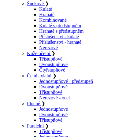
Šnekové
❯
Kulaté
Hranaté
Kombinované
Kulaté s předstupněm
Hranaté s předstupněm
Příslušenství - kulaté
Příslušenství - hranaté
Nerezové
Kuželočelní
❯
Třístupňové
Dvoustupňové
Čtyřstupňové
Čelní axialní
❯
Jednostupňové - předstupeň
Dvoustupňové
Třístupňové
Nerezové - ocel
Ploché
❯
Jednostupňové
Dvoustupňové
Třístupňové
Paralelní
❯
Třístupňové
Jednostupňové