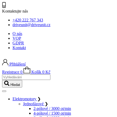
Kontaktujte nás
+420 222 767 343
driveunit@driveunit.cz
O nás
VOP
GDPR
Kontakt
Přihlášení
Registrace
0
Košík
0
Kč
Vyhledávání
Hledat
Elektromotory
❯
Jednofázové
❯
2-pólové / 3000 ot/min
4-pólové / 1500 ot/min