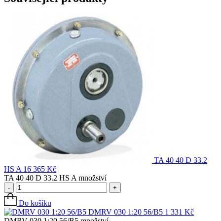
TA 40 40 D 33.2
HS A
16 365
Kč
TA 40 40 D 33.2 HS A množství
-
+
Do košíku
DMRV 030 1:20 56/B5
1 331
Kč
DMRV 030 1:20 56/B5 množství