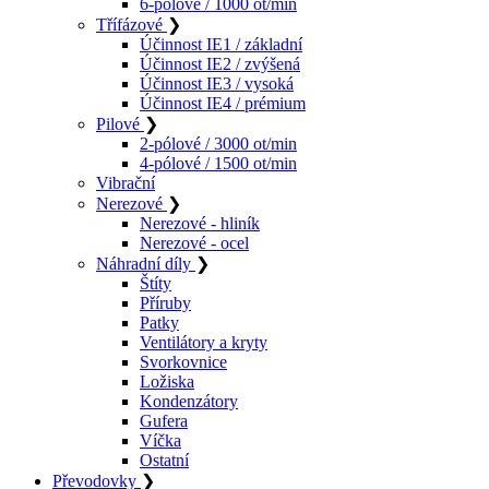
6-pólové / 1000 ot/min
Třífázové
❯
Účinnost IE1 / základní
Účinnost IE2 / zvýšená
Účinnost IE3 / vysoká
Účinnost IE4 / prémium
Pilové
❯
2-pólové / 3000 ot/min
4-pólové / 1500 ot/min
Vibrační
Nerezové
❯
Nerezové - hliník
Nerezové - ocel
Náhradní díly
❯
Štíty
Příruby
Patky
Ventilátory a kryty
Svorkovnice
Ložiska
Kondenzátory
Gufera
Víčka
Ostatní
Převodovky
❯