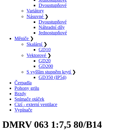
Dvoustupňové
Variátory
Násuvné
❯
Dvoustupňové
Náhradní díly
Jednostupňové
Měniče
❯
Skalární
❯
GD10
Vektorové
❯
GD20
GD200
S vyšším stupněm krytí
❯
GD350 (IP54)
Čerpadla
Pohony grilu
Brzdy
Snímače otáček
Cizí - externí ventilace
Vypínače
DMRV 063 1:7,5 80/B14