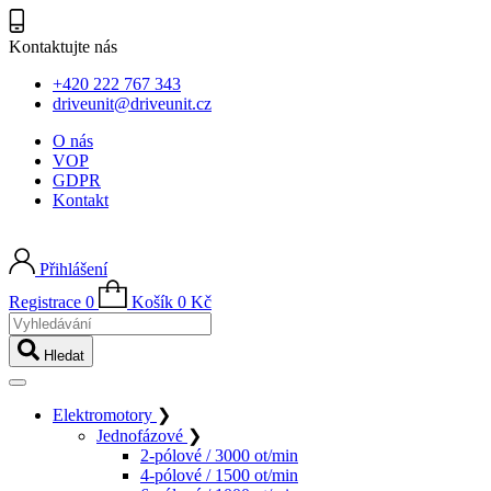
Kontaktujte nás
+420 222 767 343
driveunit@driveunit.cz
O nás
VOP
GDPR
Kontakt
Přihlášení
Registrace
0
Košík
0
Kč
Vyhledávání
Hledat
Elektromotory
❯
Jednofázové
❯
2-pólové / 3000 ot/min
4-pólové / 1500 ot/min