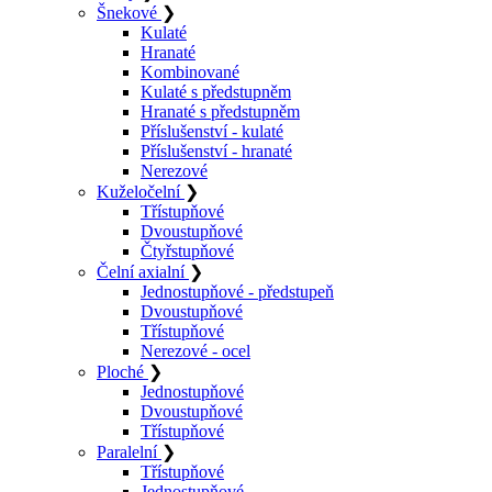
Šnekové
❯
Kulaté
Hranaté
Kombinované
Kulaté s předstupněm
Hranaté s předstupněm
Příslušenství - kulaté
Příslušenství - hranaté
Nerezové
Kuželočelní
❯
Třístupňové
Dvoustupňové
Čtyřstupňové
Čelní axialní
❯
Jednostupňové - předstupeň
Dvoustupňové
Třístupňové
Nerezové - ocel
Ploché
❯
Jednostupňové
Dvoustupňové
Třístupňové
Paralelní
❯
Třístupňové
Jednostupňové