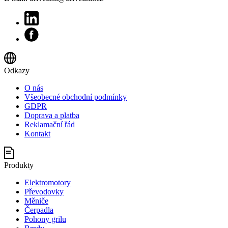
Odkazy
O nás
Všeobecné obchodní podmínky
GDPR
Doprava a platba
Reklamační řád
Kontakt
Produkty
Elektromotory
Převodovky
Měniče
Čerpadla
Pohony grilu