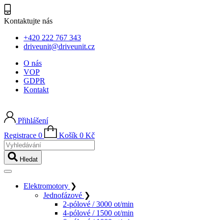
Kontaktujte nás
+420 222 767 343
driveunit@driveunit.cz
O nás
VOP
GDPR
Kontakt
Přihlášení
Registrace
0
Košík
0
Kč
Vyhledávání
Hledat
Elektromotory
❯
Jednofázové
❯
2-pólové / 3000 ot/min
4-pólové / 1500 ot/min