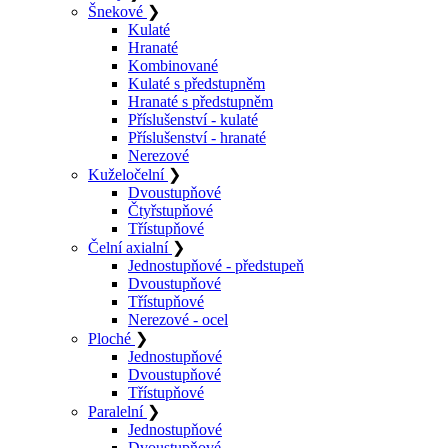
Šnekové
❯
Kulaté
Hranaté
Kombinované
Kulaté s předstupněm
Hranaté s předstupněm
Příslušenství - kulaté
Příslušenství - hranaté
Nerezové
Kuželočelní
❯
Dvoustupňové
Čtyřstupňové
Třístupňové
Čelní axialní
❯
Jednostupňové - předstupeň
Dvoustupňové
Třístupňové
Nerezové - ocel
Ploché
❯
Jednostupňové
Dvoustupňové
Třístupňové
Paralelní
❯
Jednostupňové
Dvoustupňové