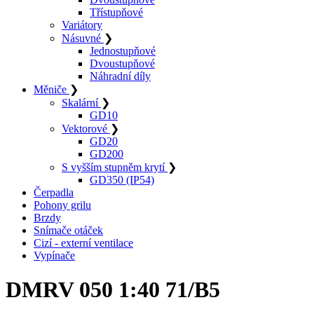
Třístupňové
Variátory
Násuvné
❯
Jednostupňové
Dvoustupňové
Náhradní díly
Měniče
❯
Skalární
❯
GD10
Vektorové
❯
GD20
GD200
S vyšším stupněm krytí
❯
GD350 (IP54)
Čerpadla
Pohony grilu
Brzdy
Snímače otáček
Cizí - externí ventilace
Vypínače
DMRV 050 1:40 71/B5