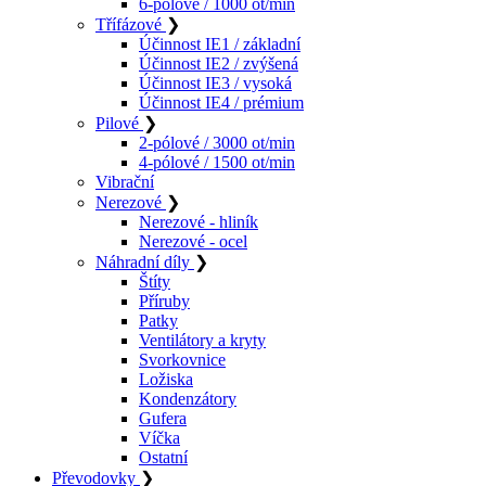
6-pólové / 1000 ot/min
Třífázové
❯
Účinnost IE1 / základní
Účinnost IE2 / zvýšená
Účinnost IE3 / vysoká
Účinnost IE4 / prémium
Pilové
❯
2-pólové / 3000 ot/min
4-pólové / 1500 ot/min
Vibrační
Nerezové
❯
Nerezové - hliník
Nerezové - ocel
Náhradní díly
❯
Štíty
Příruby
Patky
Ventilátory a kryty
Svorkovnice
Ložiska
Kondenzátory
Gufera
Víčka
Ostatní
Převodovky
❯