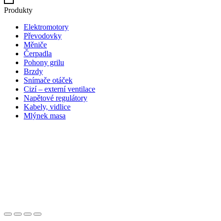
Produkty
Elektromotory
Převodovky
Měniče
Čerpadla
Pohony grilu
Brzdy
Snímače otáček
Cizí – externí ventilace
Napětové regulátory
Kabely, vidlice
Mlýnek masa