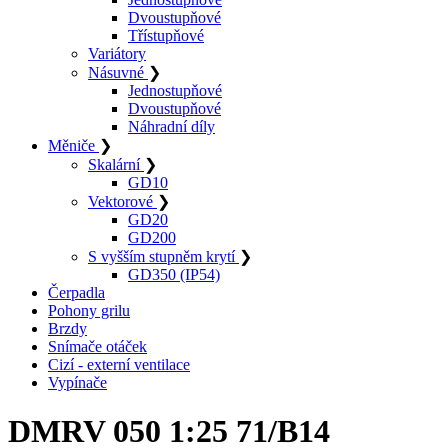
Dvoustupňové
Třístupňové
Variátory
Násuvné
❯
Jednostupňové
Dvoustupňové
Náhradní díly
Měniče
❯
Skalární
❯
GD10
Vektorové
❯
GD20
GD200
S vyšším stupněm krytí
❯
GD350 (IP54)
Čerpadla
Pohony grilu
Brzdy
Snímače otáček
Cizí - externí ventilace
Vypínače
DMRV 050 1:25 71/B14