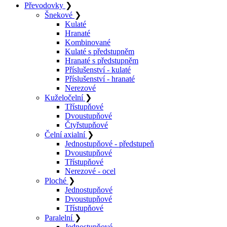
Převodovky
❯
Šnekové
❯
Kulaté
Hranaté
Kombinované
Kulaté s předstupněm
Hranaté s předstupněm
Příslušenství - kulaté
Příslušenství - hranaté
Nerezové
Kuželočelní
❯
Třístupňové
Dvoustupňové
Čtyřstupňové
Čelní axialní
❯
Jednostupňové - předstupeň
Dvoustupňové
Třístupňové
Nerezové - ocel
Ploché
❯
Jednostupňové
Dvoustupňové
Třístupňové
Paralelní
❯
Jednostupňové