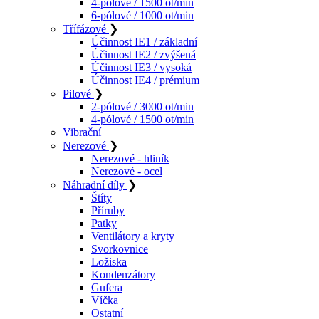
4-pólové / 1500 ot/min
6-pólové / 1000 ot/min
Třífázové
❯
Účinnost IE1 / základní
Účinnost IE2 / zvýšená
Účinnost IE3 / vysoká
Účinnost IE4 / prémium
Pilové
❯
2-pólové / 3000 ot/min
4-pólové / 1500 ot/min
Vibrační
Nerezové
❯
Nerezové - hliník
Nerezové - ocel
Náhradní díly
❯
Štíty
Příruby
Patky
Ventilátory a kryty
Svorkovnice
Ložiska
Kondenzátory
Gufera
Víčka
Ostatní