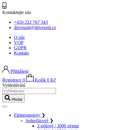
Kontaktujte nás
+420 222 767 343
driveunit@driveunit.cz
O nás
VOP
GDPR
Kontakt
Přihlášení
Registrace
0
Košík
0
Kč
Vyhledávání
Hledat
Elektromotory
❯
Jednofázové
❯
2-pólové / 3000 ot/min