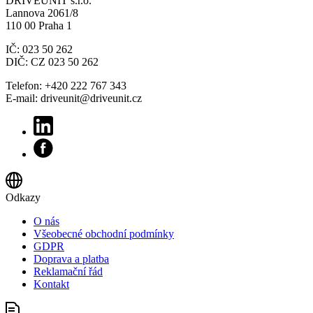
DRIVEUNIT s.r.o.
Lannova 2061/8
110 00 Praha 1
IČ: 023 50 262
DIČ: CZ 023 50 262
Telefon: +420 222 767 343
E-mail: driveunit@driveunit.cz
Odkazy
O nás
Všeobecné obchodní podmínky
GDPR
Doprava a platba
Reklamační řád
Kontakt