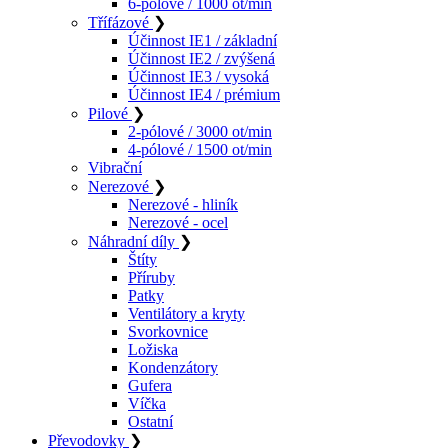
6-pólové / 1000 ot/min
Třífázové
❯
Účinnost IE1 / základní
Účinnost IE2 / zvýšená
Účinnost IE3 / vysoká
Účinnost IE4 / prémium
Pilové
❯
2-pólové / 3000 ot/min
4-pólové / 1500 ot/min
Vibrační
Nerezové
❯
Nerezové - hliník
Nerezové - ocel
Náhradní díly
❯
Štíty
Příruby
Patky
Ventilátory a kryty
Svorkovnice
Ložiska
Kondenzátory
Gufera
Víčka
Ostatní
Převodovky
❯