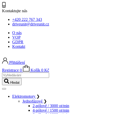
Kontaktujte nás
+420 222 767 343
driveunit@driveunit.cz
O nás
VOP
GDPR
Kontakt
Přihlášení
Registrace
0
Košík
0
Kč
Vyhledávání
Hledat
Elektromotory
❯
Jednofázové
❯
2-pólové / 3000 ot/min
4-pólové / 1500 ot/min