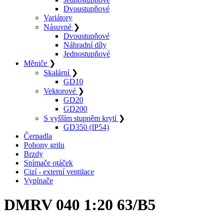
Dvoustupňové
Variátory
Násuvné
❯
Dvoustupňové
Náhradní díly
Jednostupňové
Měniče
❯
Skalární
❯
GD10
Vektorové
❯
GD20
GD200
S vyšším stupněm krytí
❯
GD350 (IP54)
Čerpadla
Pohony grilu
Brzdy
Snímače otáček
Cizí - externí ventilace
Vypínače
DMRV 040 1:20 63/B5