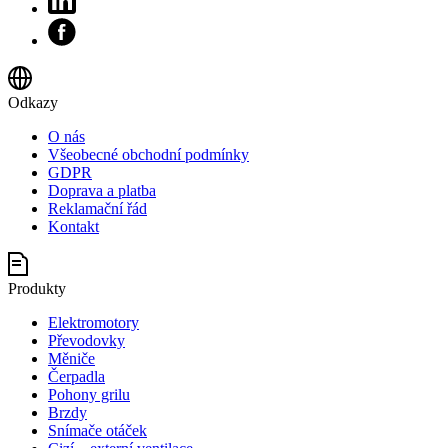
Odkazy
O nás
Všeobecné obchodní podmínky
GDPR
Doprava a platba
Reklamační řád
Kontakt
Produkty
Elektromotory
Převodovky
Měniče
Čerpadla
Pohony grilu
Brzdy
Snímače otáček