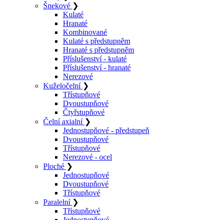
Šnekové
❯
Kulaté
Hranaté
Kombinované
Kulaté s předstupněm
Hranaté s předstupněm
Příslušenství - kulaté
Příslušenství - hranaté
Nerezové
Kuželočelní
❯
Třístupňové
Dvoustupňové
Čtyřstupňové
Čelní axialní
❯
Jednostupňové - předstupeň
Dvoustupňové
Třístupňové
Nerezové - ocel
Ploché
❯
Jednostupňové
Dvoustupňové
Třístupňové
Paralelní
❯
Třístupňové
Jednostupňové