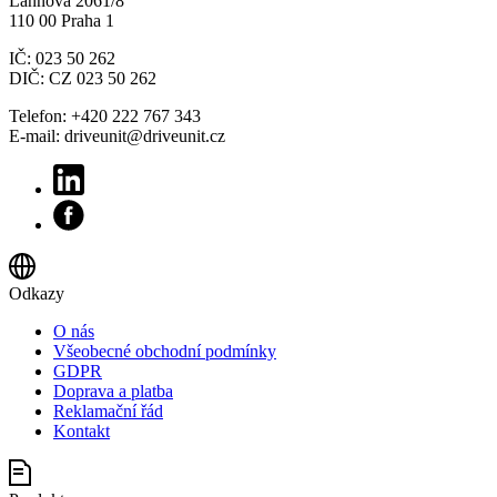
Lannova 2061/8
110 00 Praha 1
IČ: 023 50 262
DIČ: CZ 023 50 262
Telefon: +420 222 767 343
E-mail: driveunit@driveunit.cz
Odkazy
O nás
Všeobecné obchodní podmínky
GDPR
Doprava a platba
Reklamační řád
Kontakt