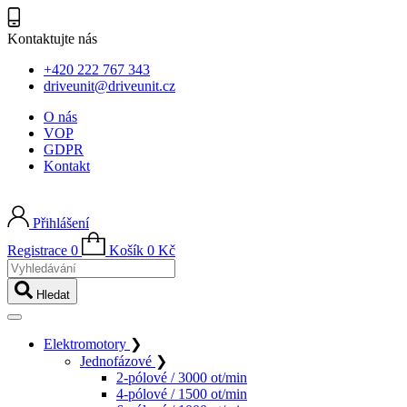
Kontaktujte nás
+420 222 767 343
driveunit@driveunit.cz
O nás
VOP
GDPR
Kontakt
Přihlášení
Registrace
0
Košík
0
Kč
Vyhledávání
Hledat
Elektromotory
❯
Jednofázové
❯
2-pólové / 3000 ot/min
4-pólové / 1500 ot/min