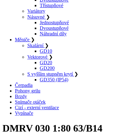
Třístupňové
Variátory
Násuvné
❯
Jednostupňové
Dvoustupňové
Náhradní díly
Měniče
❯
Skalární
❯
GD10
Vektorové
❯
GD20
GD200
S vyšším stupněm krytí
❯
GD350 (IP54)
Čerpadla
Pohony grilu
Brzdy
Snímače otáček
Cizí - externí ventilace
Vypínače
DMRV 030 1:80 63/B14