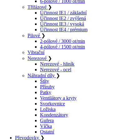
6-pólové / 1000 ot/min
Třífázové
❯
Účinnost IE1 / základní
Účinnost IE2 / zvýšená
Účinnost IE3 / vysoká
Účinnost IE4 / prémium
Pilové
❯
2-pólové / 3000 ot/min
4-pólové / 1500 ot/min
Vibrační
Nerezové
❯
Nerezové - hliník
Nerezové - ocel
Náhradní díly
❯
Štíty
Příruby
Patky
Ventilátory a kryty
Svorkovnice
Ložiska
Kondenzátory
Gufera
Víčka
Ostatní
Převodovky
❯