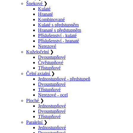
Šnekové
❯
Kulaté
Hranaté
Kombinované
Kulaté s předstupněm
Hranaté s předstupněm
Příslušenství - kulaté
Příslušenství - hranaté
Nerezové
Kuželočelní
❯
Dvoustupňové
Čtyřstupňové
Třístupňové
Čelní axialní
❯
Jednostupňové - předstupeň
Dvoustupňové
Třístupňové
Nerezové - ocel
Ploché
❯
Jednostupňové
Dvoustupňové
Třístupňové
Paralelní
❯
Jednostupňové
Dvoustupňové