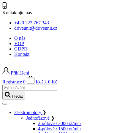
Kontaktujte nás
+420 222 767 343
driveunit@driveunit.cz
O nás
VOP
GDPR
Kontakt
Přihlášení
Registrace
0
Košík
0
Kč
Vyhledávání
Hledat
Elektromotory
❯
Jednofázové
❯
2-pólové / 3000 ot/min
4-pólové / 1500 ot/min