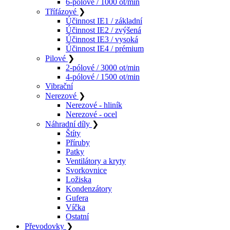
6-pólové / 1000 ot/min
Třífázové
❯
Účinnost IE1 / základní
Účinnost IE2 / zvýšená
Účinnost IE3 / vysoká
Účinnost IE4 / prémium
Pilové
❯
2-pólové / 3000 ot/min
4-pólové / 1500 ot/min
Vibrační
Nerezové
❯
Nerezové - hliník
Nerezové - ocel
Náhradní díly
❯
Štíty
Příruby
Patky
Ventilátory a kryty
Svorkovnice
Ložiska
Kondenzátory
Gufera
Víčka
Ostatní
Převodovky
❯