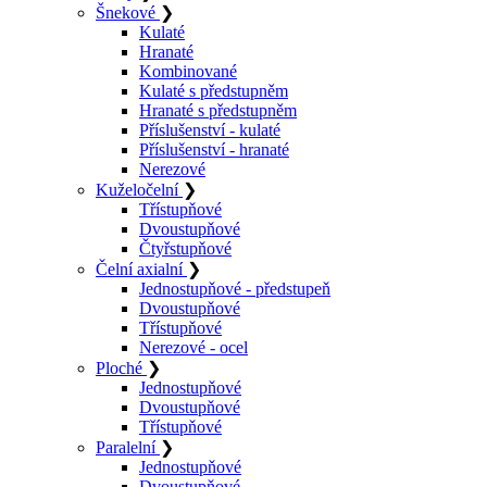
Šnekové
❯
Kulaté
Hranaté
Kombinované
Kulaté s předstupněm
Hranaté s předstupněm
Příslušenství - kulaté
Příslušenství - hranaté
Nerezové
Kuželočelní
❯
Třístupňové
Dvoustupňové
Čtyřstupňové
Čelní axialní
❯
Jednostupňové - předstupeň
Dvoustupňové
Třístupňové
Nerezové - ocel
Ploché
❯
Jednostupňové
Dvoustupňové
Třístupňové
Paralelní
❯
Jednostupňové
Dvoustupňové