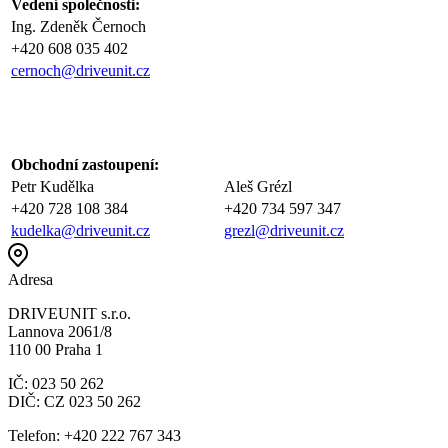
Vedení společnosti:
Ing. Zdeněk Černoch
+420 608 035 402
cernoch@driveunit.cz
Obchodní zastoupení:
Petr Kudělka
Aleš Grézl
+420 728 108 384
+420 734 597 347
kudelka@driveunit.cz
grezl@driveunit.cz
Adresa
DRIVEUNIT s.r.o.
Lannova 2061/8
110 00 Praha 1
IČ: 023 50 262
DIČ: CZ 023 50 262
Telefon: +420 222 767 343