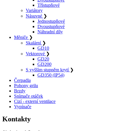
Třístupňové
Variátory
Násuvné
❯
Jednostupňové
Dvoustupňové
Náhradní díly
Měniče
❯
Skalární
❯
GD10
Vektorové
❯
GD20
GD200
S vyšším stupněm krytí
❯
GD350 (IP54)
Čerpadla
Pohony grilu
Brzdy
Snímače otáček
Cizí - externí ventilace
Vypínače
Kontakty