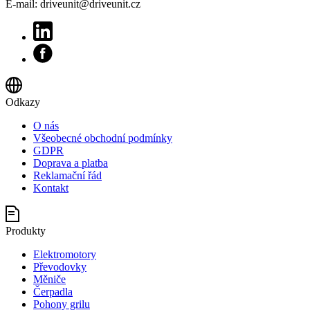
E-mail: driveunit@driveunit.cz
Odkazy
O nás
Všeobecné obchodní podmínky
GDPR
Doprava a platba
Reklamační řád
Kontakt
Produkty
Elektromotory
Převodovky
Měniče
Čerpadla
Pohony grilu