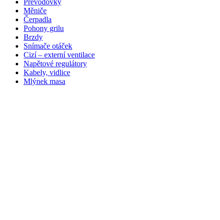
Převodovky
Měniče
Čerpadla
Pohony grilu
Brzdy
Snímače otáček
Cizí – externí ventilace
Napětové regulátory
Kabely, vidlice
Mlýnek masa