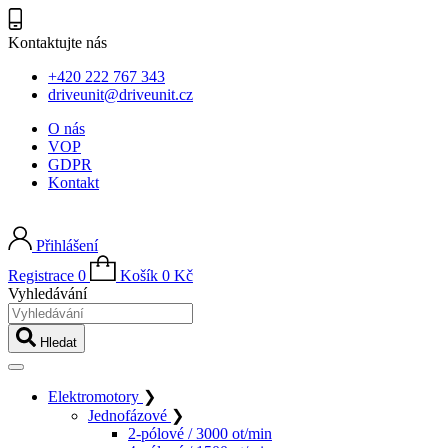
Kontaktujte nás
+420 222 767 343
driveunit@driveunit.cz
O nás
VOP
GDPR
Kontakt
Přihlášení
Registrace
0
Košík
0
Kč
Vyhledávání
Hledat
Elektromotory
❯
Jednofázové
❯
2-pólové / 3000 ot/min