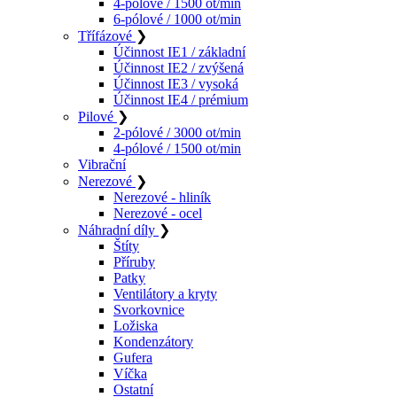
4-pólové / 1500 ot/min
6-pólové / 1000 ot/min
Třífázové
❯
Účinnost IE1 / základní
Účinnost IE2 / zvýšená
Účinnost IE3 / vysoká
Účinnost IE4 / prémium
Pilové
❯
2-pólové / 3000 ot/min
4-pólové / 1500 ot/min
Vibrační
Nerezové
❯
Nerezové - hliník
Nerezové - ocel
Náhradní díly
❯
Štíty
Příruby
Patky
Ventilátory a kryty
Svorkovnice
Ložiska
Kondenzátory
Gufera
Víčka
Ostatní