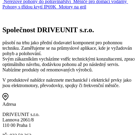
Nerezové pohony do potravinářství
Měniče pro domácí vodárny
Pohony s třídou krytí IP69K
Motory na gril
Společnost
DRIVE
UNIT s.r.o
.
působí na trhu jako přední dodavatel komponent pro pohonnou
techniku. Zaměřujeme se na průmyslové aplikace, kde je vyžadován
pohyb a polohování.
Svým zákazníkům vycházíme vstříc technickými konzultacemi, zpra
optimálního návrhu, dodávkou pohonu až po následný servis.
Nabízíme produkty od renomovaných výrobců.
V produktové nabídce naleznete mechanické i elektrické prvky jako
jsou elektromotory, převodovky, spojky či frekvenční měniče.
Adresa
DRIVEUNIT s.r.o.
Lannova 2061/8
110 00 Praha 1