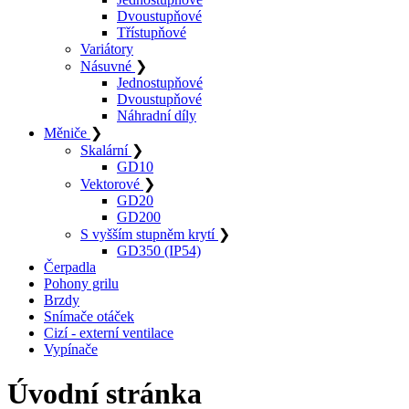
Dvoustupňové
Třístupňové
Variátory
Násuvné
❯
Jednostupňové
Dvoustupňové
Náhradní díly
Měniče
❯
Skalární
❯
GD10
Vektorové
❯
GD20
GD200
S vyšším stupněm krytí
❯
GD350 (IP54)
Čerpadla
Pohony grilu
Brzdy
Snímače otáček
Cizí - externí ventilace
Vypínače
Úvodní stránka