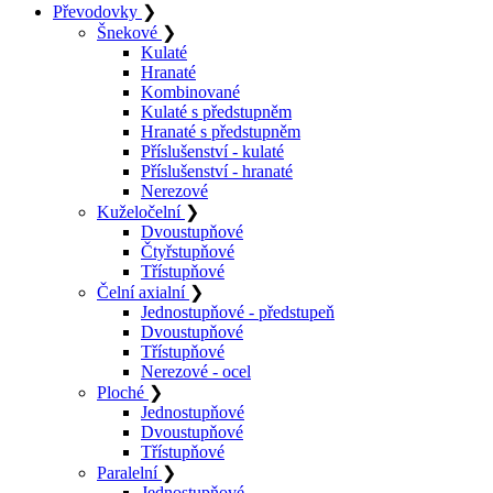
Převodovky
❯
Šnekové
❯
Kulaté
Hranaté
Kombinované
Kulaté s předstupněm
Hranaté s předstupněm
Příslušenství - kulaté
Příslušenství - hranaté
Nerezové
Kuželočelní
❯
Dvoustupňové
Čtyřstupňové
Třístupňové
Čelní axialní
❯
Jednostupňové - předstupeň
Dvoustupňové
Třístupňové
Nerezové - ocel
Ploché
❯
Jednostupňové
Dvoustupňové
Třístupňové
Paralelní
❯
Jednostupňové